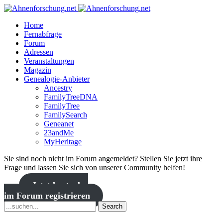
Home
Fernabfrage
Forum
Adressen
Veranstaltungen
Magazin
Genealogie-Anbieter
Ancestry
FamilyTreeDNA
FamilyTree
FamilySearch
Geneanet
23andMe
MyHeritage
Sie sind noch nicht im Forum angemeldet? Stellen Sie jetzt ihre
Frage und lassen Sie sich von unserer Community helfen!
Jetzt kostenlos
im Forum registrieren
Search