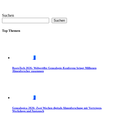
Suchen
Suchen
Top Themen
1
RootsTech 2026: Weltgrößte Genealogie-Konferenz bringt Millionen
Ahnenforscher zusammen
2
Genealogica 2026: Zwei Wochen digitale Ahnenforschung mit Vorträgen,
Workshops und Austausch