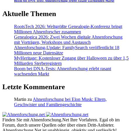
Boom bei DNA-Tests: Ahnenforschung erlebt rasant wachsenden Markt
Aktuelle Themen
RootsTech 2026: Weltgrößte Genealogie-Konferenz bringt
Millionen Ahnenforscher zusammen
Genealogica 2026: Zwei Wochen digitale Ahnenforschung
mit Vorträgen, Workshops und Austausch
Ahnenforschung-Update: FamilySearch veröffentlicht 18
Millionen neue Datensätze
MyHeritage: Kostenloser Zugang über Halloween zu über 1,5
Milliarden Sterberegistern
Boom bei DNA-Tests: Ahnenforschung erlebt rasant
wachsenden Markt
Letzte Kommentare
Martin
zu
Ahnenforschung bei Elon Musk: Eltern,
Geschwister und Familiengeschichte
Finden Sie mit Ahnenforschung.Net Ihre Vorfahren. Egal ob im
Forum, durch unsere Quellen oder über einen Dritt-Anbieter.
Ahnenforschung.Net ist unabhängig, objektiv und verlässlich!