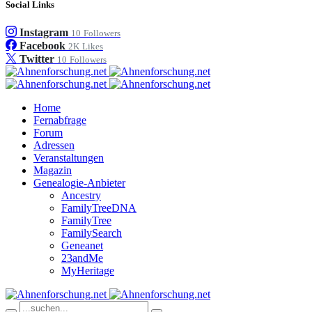
Social Links
Instagram
10
Followers
Facebook
2K
Likes
Twitter
10
Followers
Home
Fernabfrage
Forum
Adressen
Veranstaltungen
Magazin
Genealogie-Anbieter
Ancestry
FamilyTreeDNA
FamilyTree
FamilySearch
Geneanet
23andMe
MyHeritage