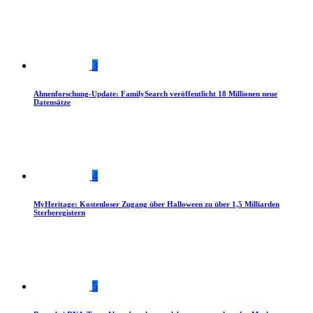
3
Ahnenforschung-Update: FamilySearch veröffentlicht 18 Millionen neue
Datensätze
4
MyHeritage: Kostenloser Zugang über Halloween zu über 1,5 Milliarden
Sterberegistern
5