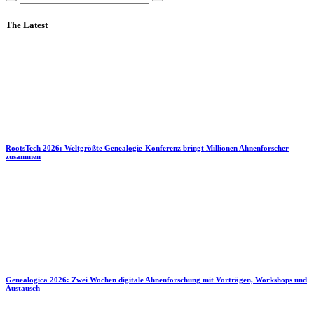
The Latest
RootsTech 2026: Weltgrößte Genealogie-Konferenz bringt Millionen Ahnenforscher
zusammen
Genealogica 2026: Zwei Wochen digitale Ahnenforschung mit Vorträgen, Workshops und
Austausch