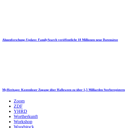
Ahnenforschung-Update: FamilySearch veröffentlicht 18 Millionen neue Datensätze
MyHeritage: Kostenloser Zugang über Halloween zu über 1,5 Milliarden Sterberegistern
Zoom
ZDF
YHRD
Wortherkunft
Workshop
Woodstock