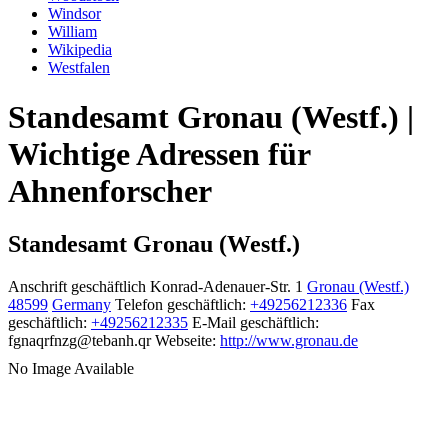
Windsor
William
Wikipedia
Westfalen
Standesamt Gronau (Westf.) |
Wichtige Adressen für
Ahnenforscher
Standesamt Gronau (Westf.)
Anschrift geschäftlich
Konrad-Adenauer-Str. 1
Gronau (Westf.)
48599
Germany
Telefon geschäftlich
:
+49256212336
Fax
geschäftlich
:
+49256212335
E-Mail geschäftlich
:
fgnaqrfnzg@tebanh.qr
Webseite
:
http://www.gronau.de
No Image Available