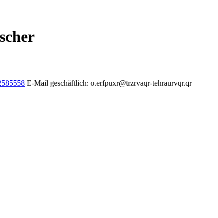
scher
2585558
E-Mail geschäftlich
:
o.erfpuxr@trzrvaqr-tehraurvqr.qr