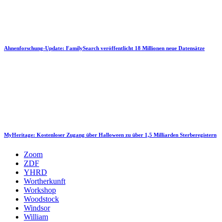
Ahnenforschung-Update: FamilySearch veröffentlicht 18 Millionen neue Datensätze
MyHeritage: Kostenloser Zugang über Halloween zu über 1,5 Milliarden Sterberegistern
Zoom
ZDF
YHRD
Wortherkunft
Workshop
Woodstock
Windsor
William