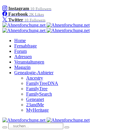
Instagram
10
Followers
Facebook
2K
Likes
Twitter
10
Followers
Home
Fernabfrage
Forum
Adressen
Veranstaltungen
Magazin
Genealogie-Anbieter
Ancestry
FamilyTreeDNA
FamilyTree
FamilySearch
Geneanet
23andMe
MyHeritage