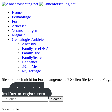
Home
Fernabfrage
Forum
Adressen
Veranstaltungen
Magazin
Genealogie-Anbieter
Ancestry
FamilyTreeDNA
FamilyTree
FamilySearch
Geneanet
23andMe
MyHeritage
Sie sind noch nicht im Forum angemeldet? Stellen Sie jetzt ihre Frag
Jetzt kostenlos
im Forum registrieren
Search
Social Links