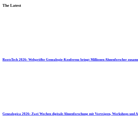
The Latest
RootsTech 2026: Weltgrößte Genealogie-Konferenz bringt Millionen Ahnenforscher zusa
Genealogica 2026: Zwei Wochen digitale Ahnenforschung mit Vorträgen, Workshops und A