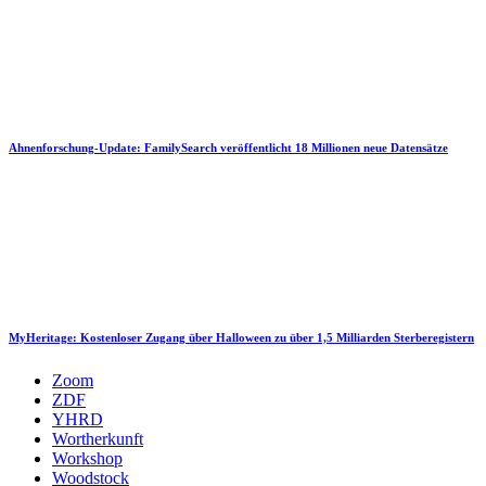
Ahnenforschung-Update: FamilySearch veröffentlicht 18 Millionen neue Datensätze
MyHeritage: Kostenloser Zugang über Halloween zu über 1,5 Milliarden Sterberegistern
Zoom
ZDF
YHRD
Wortherkunft
Workshop
Woodstock