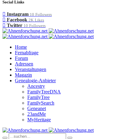
Social Links
Instagram
10
Followers
Facebook
2K
Likes
Twitter
10
Followers
Home
Fernabfrage
Forum
Adressen
Veranstaltungen
Magazin
Genealogie-Anbieter
Ancestry
FamilyTreeDNA
FamilyTree
FamilySearch
Geneanet
23andMe
MyHeritage