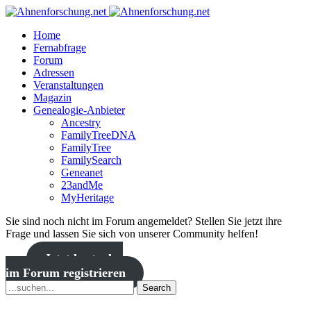
Home
Fernabfrage
Forum
Adressen
Veranstaltungen
Magazin
Genealogie-Anbieter
Ancestry
FamilyTreeDNA
FamilyTree
FamilySearch
Geneanet
23andMe
MyHeritage
Sie sind noch nicht im Forum angemeldet? Stellen Sie jetzt ihre
Frage und lassen Sie sich von unserer Community helfen!
Jetzt kostenlos
im Forum registrieren
Search