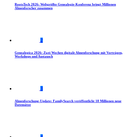
RootsTech 2026: Weltgrößte Genealogie-Konferenz bringt Millionen
Ahnenforscher zusammen
2
Genealogica 2026: Zwei Wochen digitale Ahnenforschung mit Vorträgen,
Workshops und Austausch
3
Ahnenforschung-Update: FamilySearch veröffentlicht 18 Millionen neue
Datensätze
4