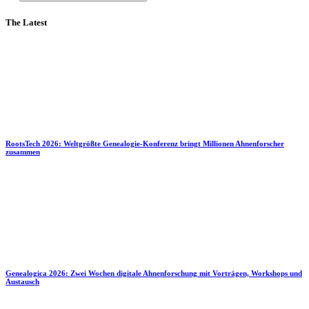
The Latest
RootsTech 2026: Weltgrößte Genealogie-Konferenz bringt Millionen Ahnenforscher
zusammen
Genealogica 2026: Zwei Wochen digitale Ahnenforschung mit Vorträgen, Workshops und
Austausch