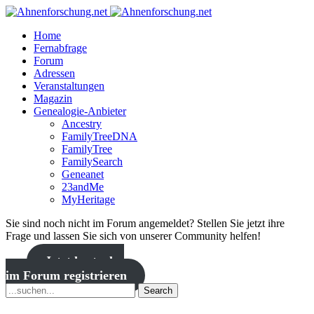
Home
Fernabfrage
Forum
Adressen
Veranstaltungen
Magazin
Genealogie-Anbieter
Ancestry
FamilyTreeDNA
FamilyTree
FamilySearch
Geneanet
23andMe
MyHeritage
Sie sind noch nicht im Forum angemeldet? Stellen Sie jetzt ihre
Frage und lassen Sie sich von unserer Community helfen!
Jetzt kostenlos
im Forum registrieren
Search