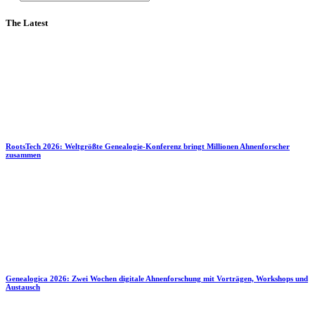
The Latest
RootsTech 2026: Weltgrößte Genealogie-Konferenz bringt Millionen Ahnenforscher
zusammen
Genealogica 2026: Zwei Wochen digitale Ahnenforschung mit Vorträgen, Workshops und
Austausch