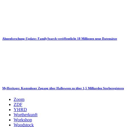
Ahnenforschung-Update: FamilySearch veröffentlicht 18 Millionen neue Datensätze
MyHeritage: Kostenloser Zugang über Halloween zu über 1,5 Milliarden Sterberegistern
Zoom
ZDF
YHRD
Wortherkunft
Workshop
Woodstock