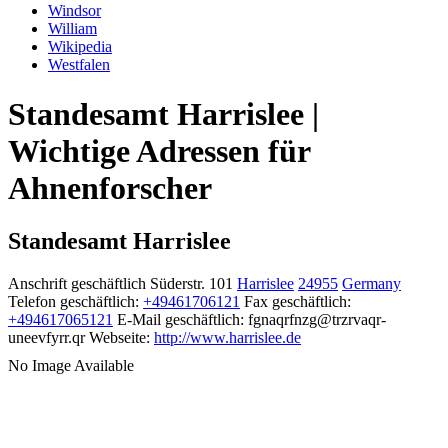
Windsor
William
Wikipedia
Westfalen
Standesamt Harrislee |
Wichtige Adressen für
Ahnenforscher
Standesamt Harrislee
Anschrift geschäftlich
Süderstr. 101
Harrislee
24955
Germany
Telefon geschäftlich
:
+49461706121
Fax geschäftlich
:
+494617065121
E-Mail geschäftlich
:
fgnaqrfnzg@trzrvaqr-
uneevfyrr.qr
Webseite
:
http://www.harrislee.de
No Image Available