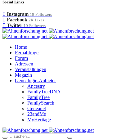
Social Links
Instagram
10
Followers
Facebook
2K
Likes
Twitter
10
Followers
Home
Fernabfrage
Forum
Adressen
Veranstaltungen
Magazin
Genealogie-Anbieter
Ancestry
FamilyTreeDNA
FamilyTree
FamilySearch
Geneanet
23andMe
MyHeritage