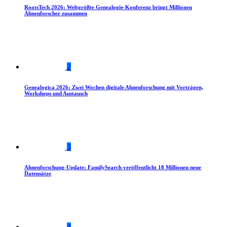
RootsTech 2026: Weltgrößte Genealogie-Konferenz bringt Millionen
Ahnenforscher zusammen
2
Genealogica 2026: Zwei Wochen digitale Ahnenforschung mit Vorträgen,
Workshops und Austausch
3
Ahnenforschung-Update: FamilySearch veröffentlicht 18 Millionen neue
Datensätze
4