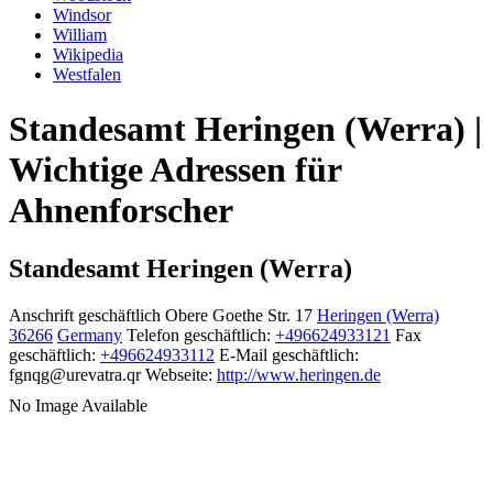
Windsor
William
Wikipedia
Westfalen
Standesamt Heringen (Werra) |
Wichtige Adressen für
Ahnenforscher
Standesamt Heringen (Werra)
Anschrift geschäftlich
Obere Goethe Str. 17
Heringen (Werra)
36266
Germany
Telefon geschäftlich
:
+496624933121
Fax
geschäftlich
:
+496624933112
E-Mail geschäftlich
:
fgnqg@urevatra.qr
Webseite
:
http://www.heringen.de
No Image Available