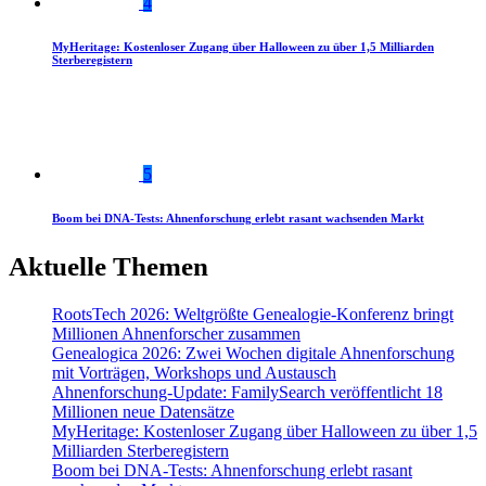
4
MyHeritage: Kostenloser Zugang über Halloween zu über 1,5 Milliarden
Sterberegistern
5
Boom bei DNA-Tests: Ahnenforschung erlebt rasant wachsenden Markt
Aktuelle Themen
RootsTech 2026: Weltgrößte Genealogie-Konferenz bringt
Millionen Ahnenforscher zusammen
Genealogica 2026: Zwei Wochen digitale Ahnenforschung
mit Vorträgen, Workshops und Austausch
Ahnenforschung-Update: FamilySearch veröffentlicht 18
Millionen neue Datensätze
MyHeritage: Kostenloser Zugang über Halloween zu über 1,5
Milliarden Sterberegistern
Boom bei DNA-Tests: Ahnenforschung erlebt rasant