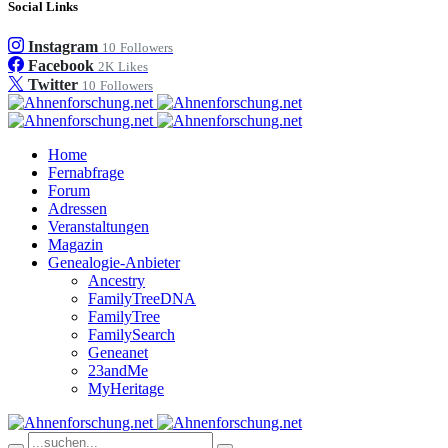
Social Links
Instagram
10
Followers
Facebook
2K
Likes
Twitter
10
Followers
Home
Fernabfrage
Forum
Adressen
Veranstaltungen
Magazin
Genealogie-Anbieter
Ancestry
FamilyTreeDNA
FamilyTree
FamilySearch
Geneanet
23andMe
MyHeritage