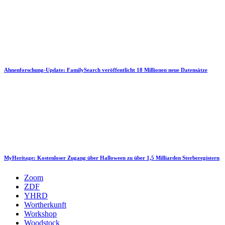
Ahnenforschung-Update: FamilySearch veröffentlicht 18 Millionen neue Datensätze
MyHeritage: Kostenloser Zugang über Halloween zu über 1,5 Milliarden Sterberegistern
Zoom
ZDF
YHRD
Wortherkunft
Workshop
Woodstock