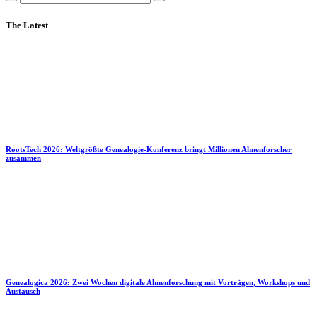
The Latest
RootsTech 2026: Weltgrößte Genealogie-Konferenz bringt Millionen Ahnenforscher
zusammen
Genealogica 2026: Zwei Wochen digitale Ahnenforschung mit Vorträgen, Workshops und
Austausch