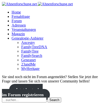
Home
Fernabfrage
Forum
Adressen
Veranstaltungen
Magazin
Genealogie-Anbieter
Ancestry
FamilyTreeDNA
FamilyTree
FamilySearch
Geneanet
23andMe
MyHeritage
Sie sind noch nicht im Forum angemeldet? Stellen Sie jetzt ihre
Frage und lassen Sie sich von unserer Community helfen!
Jetzt kostenlos
im Forum registrieren
Search