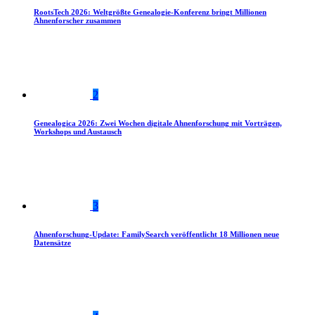
RootsTech 2026: Weltgrößte Genealogie-Konferenz bringt Millionen
Ahnenforscher zusammen
2
Genealogica 2026: Zwei Wochen digitale Ahnenforschung mit Vorträgen,
Workshops und Austausch
3
Ahnenforschung-Update: FamilySearch veröffentlicht 18 Millionen neue
Datensätze