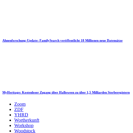
Ahnenforschung-Update: FamilySearch veröffentlicht 18 Millionen neue Datensätze
MyHeritage: Kostenloser Zugang über Halloween zu über 1,5 Milliarden Sterberegistern
Zoom
ZDF
YHRD
Wortherkunft
Workshop
Woodstock