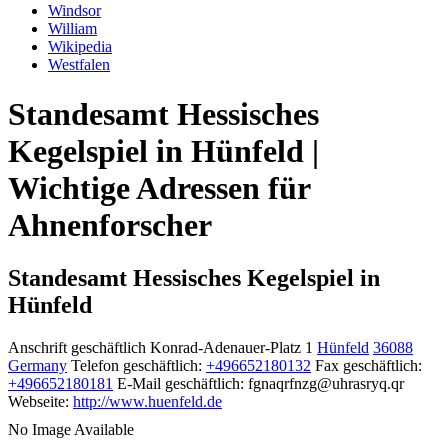
Windsor
William
Wikipedia
Westfalen
Standesamt Hessisches
Kegelspiel in Hünfeld |
Wichtige Adressen für
Ahnenforscher
Standesamt Hessisches Kegelspiel in
Hünfeld
Anschrift geschäftlich
Konrad-Adenauer-Platz 1
Hünfeld
36088
Germany
Telefon geschäftlich
:
+496652180132
Fax geschäftlich
:
+496652180181
E-Mail geschäftlich
:
fgnaqrfnzg@uhrasryq.qr
Webseite
:
http://www.huenfeld.de
No Image Available