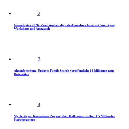
2
Genealogica 2026: Zwei Wochen digitale Ahnenforschung mit Vorträgen,
Workshops und Austausch
3
Ahnenforschung-Update: FamilySearch veröffentlicht 18 Millionen neue
Datensätze
4
MyHeritage: Kostenloser Zugang über Halloween zu über 1,5 Milliarden
Sterberegistern