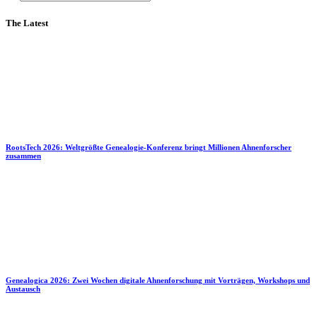
The Latest
RootsTech 2026: Weltgrößte Genealogie-Konferenz bringt Millionen Ahnenforscher
zusammen
Genealogica 2026: Zwei Wochen digitale Ahnenforschung mit Vorträgen, Workshops und
Austausch