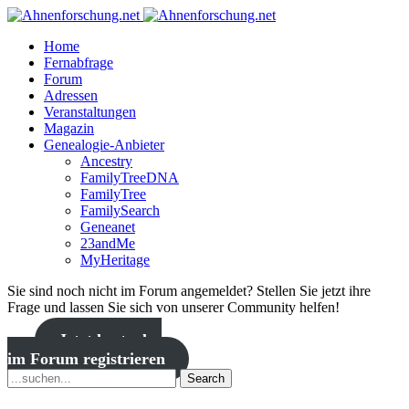
Home
Fernabfrage
Forum
Adressen
Veranstaltungen
Magazin
Genealogie-Anbieter
Ancestry
FamilyTreeDNA
FamilyTree
FamilySearch
Geneanet
23andMe
MyHeritage
Sie sind noch nicht im Forum angemeldet? Stellen Sie jetzt ihre
Frage und lassen Sie sich von unserer Community helfen!
Jetzt kostenlos
im Forum registrieren
Search