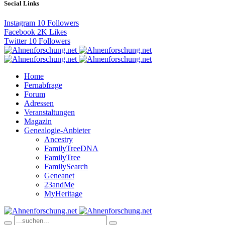
Social Links
Instagram
10
Followers
Facebook
2K
Likes
Twitter
10
Followers
Home
Fernabfrage
Forum
Adressen
Veranstaltungen
Magazin
Genealogie-Anbieter
Ancestry
FamilyTreeDNA
FamilyTree
FamilySearch
Geneanet
23andMe
MyHeritage