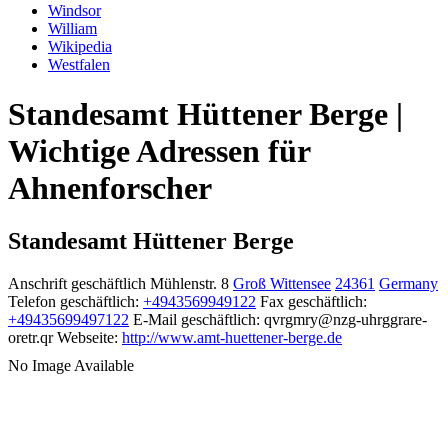
Windsor
William
Wikipedia
Westfalen
Standesamt Hüttener Berge |
Wichtige Adressen für
Ahnenforscher
Standesamt Hüttener Berge
Anschrift geschäftlich
Mühlenstr. 8
Groß Wittensee
24361
Germany
Telefon geschäftlich
:
+4943569949122
Fax geschäftlich
:
+49435699497122
E-Mail geschäftlich
:
qvrgmry@nzg-uhrggrare-
oretr.qr
Webseite
:
http://www.amt-huettener-berge.de
No Image Available