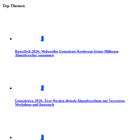
Top Themen
1
RootsTech 2026: Weltgrößte Genealogie-Konferenz bringt Millionen
Ahnenforscher zusammen
2
Genealogica 2026: Zwei Wochen digitale Ahnenforschung mit Vorträgen,
Workshops und Austausch
3