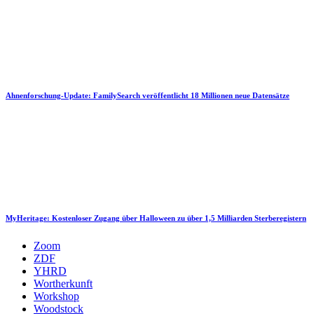
Ahnenforschung-Update: FamilySearch veröffentlicht 18 Millionen neue Datensätze
MyHeritage: Kostenloser Zugang über Halloween zu über 1,5 Milliarden Sterberegistern
Zoom
ZDF
YHRD
Wortherkunft
Workshop
Woodstock