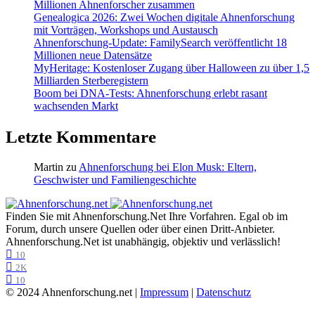
Millionen Ahnenforscher zusammen
Genealogica 2026: Zwei Wochen digitale Ahnenforschung
mit Vorträgen, Workshops und Austausch
Ahnenforschung-Update: FamilySearch veröffentlicht 18
Millionen neue Datensätze
MyHeritage: Kostenloser Zugang über Halloween zu über 1,5
Milliarden Sterberegistern
Boom bei DNA-Tests: Ahnenforschung erlebt rasant
wachsenden Markt
Letzte Kommentare
Martin
zu
Ahnenforschung bei Elon Musk: Eltern,
Geschwister und Familiengeschichte
Finden Sie mit Ahnenforschung.Net Ihre Vorfahren. Egal ob im
Forum, durch unsere Quellen oder über einen Dritt-Anbieter.
Ahnenforschung.Net ist unabhängig, objektiv und verlässlich!
10
2K
10
© 2024 Ahnenforschung.net |
Impressum
|
Datenschutz