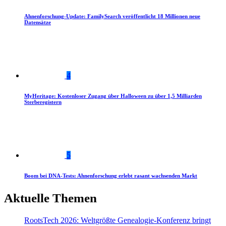
Ahnenforschung-Update: FamilySearch veröffentlicht 18 Millionen neue
Datensätze
4
MyHeritage: Kostenloser Zugang über Halloween zu über 1,5 Milliarden
Sterberegistern
5
Boom bei DNA-Tests: Ahnenforschung erlebt rasant wachsenden Markt
Aktuelle Themen
RootsTech 2026: Weltgrößte Genealogie-Konferenz bringt