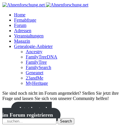
Home
Fernabfrage
Forum
Adressen
Veranstaltungen
Magazin
Genealogie-Anbieter
Ancestry
FamilyTreeDNA
FamilyTree
FamilySearch
Geneanet
23andMe
MyHeritage
Sie sind noch nicht im Forum angemeldet? Stellen Sie jetzt ihre
Frage und lassen Sie sich von unserer Community helfen!
Jetzt kostenlos
im Forum registrieren
Search