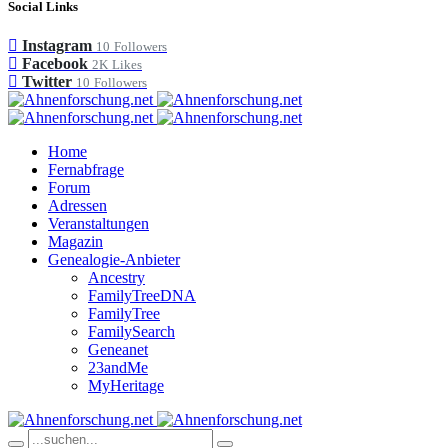
Social Links
Instagram
10
Followers
Facebook
2K
Likes
Twitter
10
Followers
Home
Fernabfrage
Forum
Adressen
Veranstaltungen
Magazin
Genealogie-Anbieter
Ancestry
FamilyTreeDNA
FamilyTree
FamilySearch
Geneanet
23andMe
MyHeritage