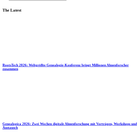
The Latest
RootsTech 2026: Weltgrößte Genealogie-Konferenz bringt Millionen Ahnenforscher
zusammen
Genealogica 2026: Zwei Wochen digitale Ahnenforschung mit Vorträgen, Workshops und
Austausch