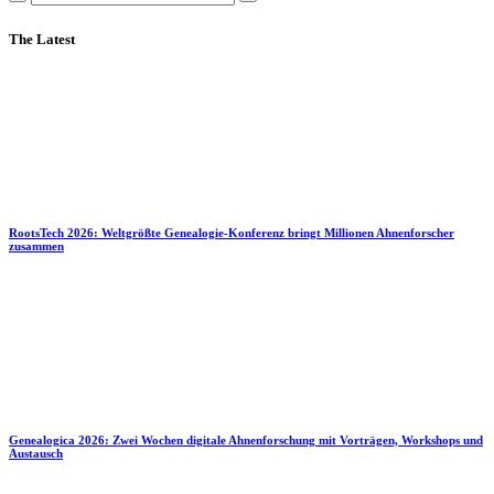
The Latest
RootsTech 2026: Weltgrößte Genealogie-Konferenz bringt Millionen Ahnenforscher
zusammen
Genealogica 2026: Zwei Wochen digitale Ahnenforschung mit Vorträgen, Workshops und
Austausch