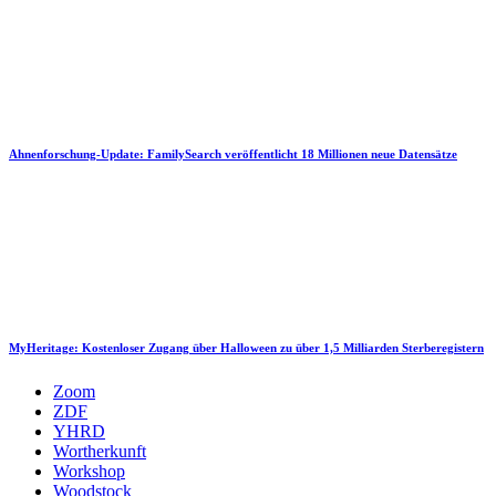
Ahnenforschung-Update: FamilySearch veröffentlicht 18 Millionen neue Datensätze
MyHeritage: Kostenloser Zugang über Halloween zu über 1,5 Milliarden Sterberegistern
Zoom
ZDF
YHRD
Wortherkunft
Workshop
Woodstock