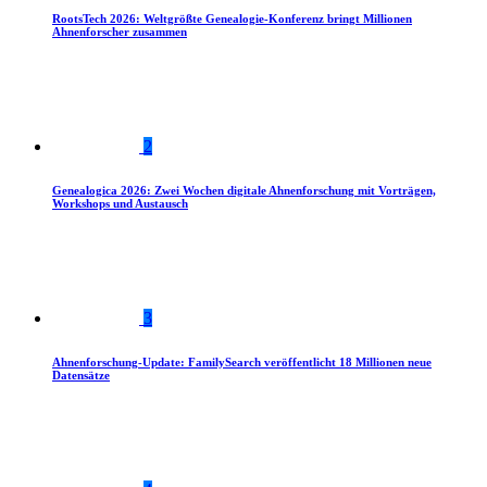
RootsTech 2026: Weltgrößte Genealogie-Konferenz bringt Millionen
Ahnenforscher zusammen
2
Genealogica 2026: Zwei Wochen digitale Ahnenforschung mit Vorträgen,
Workshops und Austausch
3
Ahnenforschung-Update: FamilySearch veröffentlicht 18 Millionen neue
Datensätze