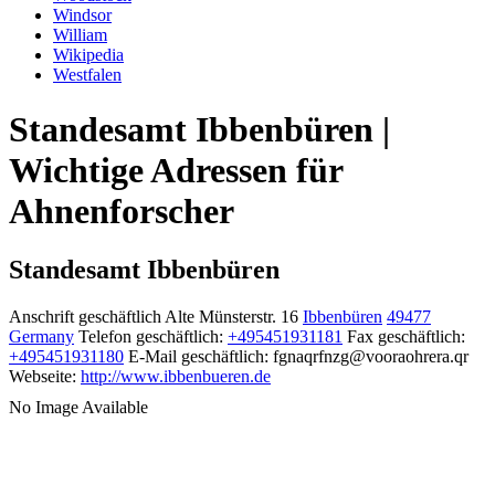
Windsor
William
Wikipedia
Westfalen
Standesamt Ibbenbüren |
Wichtige Adressen für
Ahnenforscher
Standesamt Ibbenbüren
Anschrift geschäftlich
Alte Münsterstr. 16
Ibbenbüren
49477
Germany
Telefon geschäftlich
:
+495451931181
Fax geschäftlich
:
+495451931180
E-Mail geschäftlich
:
fgnaqrfnzg@vooraohrera.qr
Webseite
:
http://www.ibbenbueren.de
No Image Available