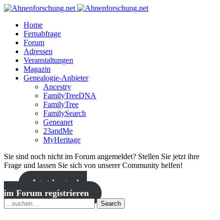
Home
Fernabfrage
Forum
Adressen
Veranstaltungen
Magazin
Genealogie-Anbieter
Ancestry
FamilyTreeDNA
FamilyTree
FamilySearch
Geneanet
23andMe
MyHeritage
Sie sind noch nicht im Forum angemeldet? Stellen Sie jetzt ihre
Frage und lassen Sie sich von unserer Community helfen!
Jetzt kostenlos
im Forum registrieren
Search