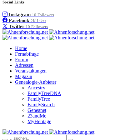
Social Links
Instagram
10
Followers
Facebook
2K
Likes
Twitter
10
Followers
Home
Fernabfrage
Forum
Adressen
Veranstaltungen
Magazin
Genealogie-Anbieter
Ancestry
FamilyTreeDNA
FamilyTree
FamilySearch
Geneanet
23andMe
MyHeritage