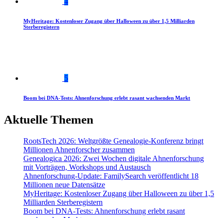
4
MyHeritage: Kostenloser Zugang über Halloween zu über 1,5 Milliarden
Sterberegistern
5
Boom bei DNA-Tests: Ahnenforschung erlebt rasant wachsenden Markt
Aktuelle Themen
RootsTech 2026: Weltgrößte Genealogie-Konferenz bringt
Millionen Ahnenforscher zusammen
Genealogica 2026: Zwei Wochen digitale Ahnenforschung
mit Vorträgen, Workshops und Austausch
Ahnenforschung-Update: FamilySearch veröffentlicht 18
Millionen neue Datensätze
MyHeritage: Kostenloser Zugang über Halloween zu über 1,5
Milliarden Sterberegistern
Boom bei DNA-Tests: Ahnenforschung erlebt rasant