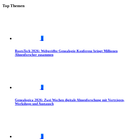
Top Themen
1
RootsTech 2026: Weltgrößte Genealogie-Konferenz bringt Millionen
Ahnenforscher zusammen
2
Genealogica 2026: Zwei Wochen digitale Ahnenforschung mit Vorträgen,
Workshops und Austausch
3