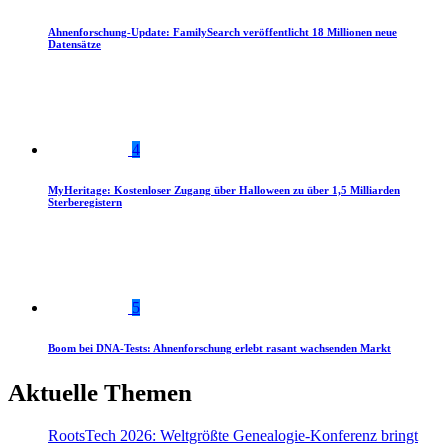
Ahnenforschung-Update: FamilySearch veröffentlicht 18 Millionen neue
Datensätze
4
MyHeritage: Kostenloser Zugang über Halloween zu über 1,5 Milliarden
Sterberegistern
5
Boom bei DNA-Tests: Ahnenforschung erlebt rasant wachsenden Markt
Aktuelle Themen
RootsTech 2026: Weltgrößte Genealogie-Konferenz bringt