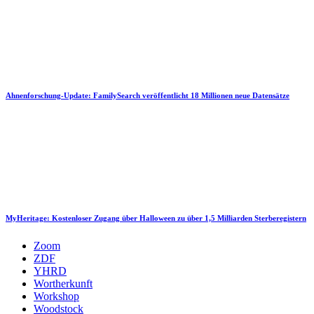
Ahnenforschung-Update: FamilySearch veröffentlicht 18 Millionen neue Datensätze
MyHeritage: Kostenloser Zugang über Halloween zu über 1,5 Milliarden Sterberegistern
Zoom
ZDF
YHRD
Wortherkunft
Workshop
Woodstock