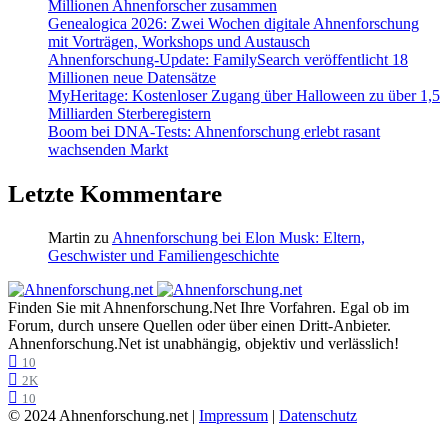
Millionen Ahnenforscher zusammen
Genealogica 2026: Zwei Wochen digitale Ahnenforschung
mit Vorträgen, Workshops und Austausch
Ahnenforschung-Update: FamilySearch veröffentlicht 18
Millionen neue Datensätze
MyHeritage: Kostenloser Zugang über Halloween zu über 1,5
Milliarden Sterberegistern
Boom bei DNA-Tests: Ahnenforschung erlebt rasant
wachsenden Markt
Letzte Kommentare
Martin
zu
Ahnenforschung bei Elon Musk: Eltern,
Geschwister und Familiengeschichte
Finden Sie mit Ahnenforschung.Net Ihre Vorfahren. Egal ob im
Forum, durch unsere Quellen oder über einen Dritt-Anbieter.
Ahnenforschung.Net ist unabhängig, objektiv und verlässlich!
10
2K
10
© 2024 Ahnenforschung.net |
Impressum
|
Datenschutz