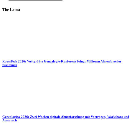
The Latest
RootsTech 2026: Weltgrößte Genealogie-Konferenz bringt Millionen Ahnenforscher
zusammen
Genealogica 2026: Zwei Wochen digitale Ahnenforschung mit Vorträgen, Workshops und
Austausch