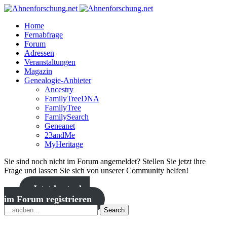
Home
Fernabfrage
Forum
Adressen
Veranstaltungen
Magazin
Genealogie-Anbieter
Ancestry
FamilyTreeDNA
FamilyTree
FamilySearch
Geneanet
23andMe
MyHeritage
Sie sind noch nicht im Forum angemeldet? Stellen Sie jetzt ihre
Frage und lassen Sie sich von unserer Community helfen!
Jetzt kostenlos
im Forum registrieren
Search