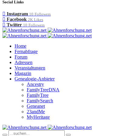
Social Links
Instagram
10
Followers
Facebook
2K
Likes
Twitter
10
Followers
Home
Fernabfrage
Forum
Adressen
Veranstaltungen
Magazin
Genealogie-Anbieter
Ancestry
FamilyTreeDNA
FamilyTree
FamilySearch
Geneanet
23andMe
MyHeritage