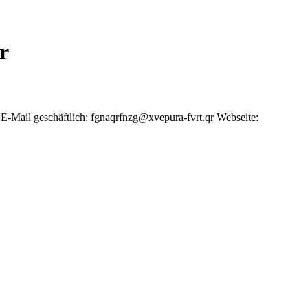
r
E-Mail geschäftlich
:
fgnaqrfnzg@xvepura-fvrt.qr
Webseite
: