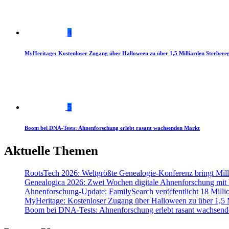
4
MyHeritage: Kostenloser Zugang über Halloween zu über 1,5 Milliarden Sterbereg
5
Boom bei DNA-Tests: Ahnenforschung erlebt rasant wachsenden Markt
Aktuelle Themen
RootsTech 2026: Weltgrößte Genealogie-Konferenz bringt Mi
Genealogica 2026: Zwei Wochen digitale Ahnenforschung mit
Ahnenforschung-Update: FamilySearch veröffentlicht 18 Milli
MyHeritage: Kostenloser Zugang über Halloween zu über 1,5 Mi
Boom bei DNA-Tests: Ahnenforschung erlebt rasant wachsend