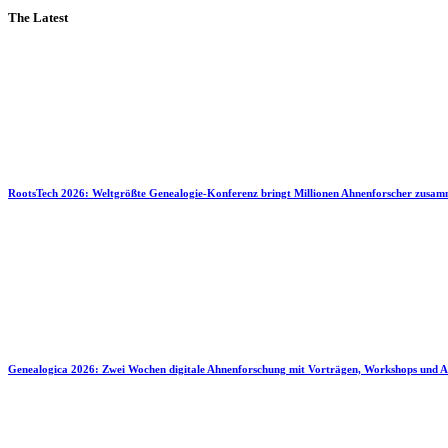
The Latest
RootsTech 2026: Weltgrößte Genealogie-Konferenz bringt Millionen Ahnenforscher zusa
Genealogica 2026: Zwei Wochen digitale Ahnenforschung mit Vorträgen, Workshops und A