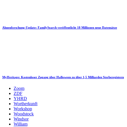
Ahnenforschung-Update: FamilySearch veröffentlicht 18 Millionen neue Datensätze
MyHeritage: Kostenloser Zugang über Halloween zu über 1,5 Milliarden Sterberegistern
Zoom
ZDF
YHRD
Wortherkunft
Workshop
Woodstock
Windsor
William