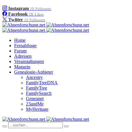
Instagram
10
Followers
Facebook
2K
Likes
Twitter
10
Followers
Home
Fernabfrage
Forum
Adressen
Veranstaltungen
Magazin
Genealogie-Anbieter
Ancestry
FamilyTreeDNA
FamilyTree
FamilySearch
Geneanet
23andMe
MyHeritage