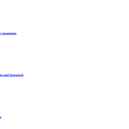
er zusammen
ps und Austausch
e