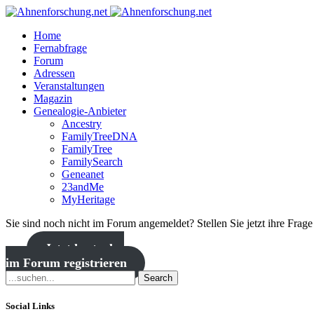
Home
Fernabfrage
Forum
Adressen
Veranstaltungen
Magazin
Genealogie-Anbieter
Ancestry
FamilyTreeDNA
FamilyTree
FamilySearch
Geneanet
23andMe
MyHeritage
Sie sind noch nicht im Forum angemeldet? Stellen Sie jetzt ihre Frag
Jetzt kostenlos
im Forum registrieren
Search
Social Links