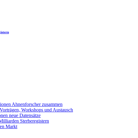
istern
llionen Ahnenforscher zusammen
 Vorträgen, Workshops und Austausch
onen neue Datensätze
lliarden Sterberegistern
en Markt