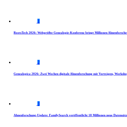
1
RootsTech 2026: Weltgrößte Genealogie-Konferenz bringt Millionen Ahnenforsch
2
Genealogica 2026: Zwei Wochen digitale Ahnenforschung mit Vorträgen, Worksho
3
Ahnenforschung-Update: FamilySearch veröffentlicht 18 Millionen neue Datensätz