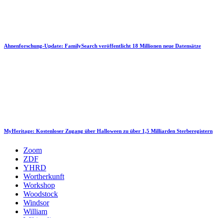
Ahnenforschung-Update: FamilySearch veröffentlicht 18 Millionen neue Datensätze
MyHeritage: Kostenloser Zugang über Halloween zu über 1,5 Milliarden Sterberegistern
Zoom
ZDF
YHRD
Wortherkunft
Workshop
Woodstock
Windsor
William