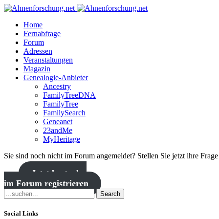
Home
Fernabfrage
Forum
Adressen
Veranstaltungen
Magazin
Genealogie-Anbieter
Ancestry
FamilyTreeDNA
FamilyTree
FamilySearch
Geneanet
23andMe
MyHeritage
Sie sind noch nicht im Forum angemeldet? Stellen Sie jetzt ihre Frag
Jetzt kostenlos
im Forum registrieren
Search
Social Links