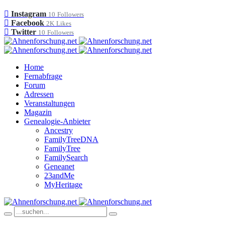
Instagram
10
Followers
Facebook
2K
Likes
Twitter
10
Followers
Home
Fernabfrage
Forum
Adressen
Veranstaltungen
Magazin
Genealogie-Anbieter
Ancestry
FamilyTreeDNA
FamilyTree
FamilySearch
Geneanet
23andMe
MyHeritage