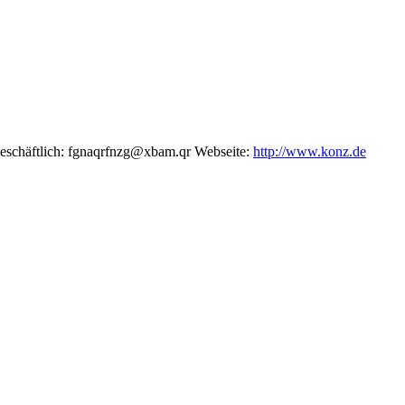
eschäftlich
:
fgnaqrfnzg@xbam.qr
Webseite
:
http://www.konz.de