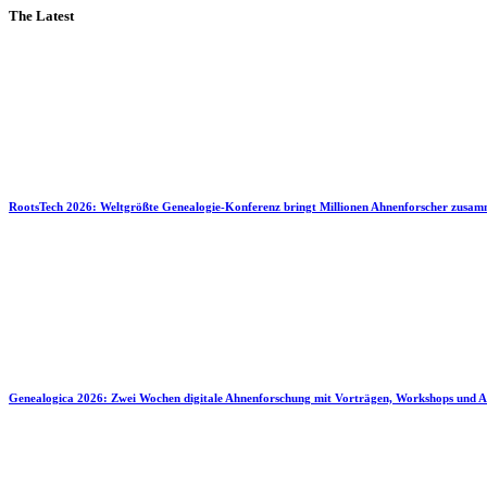
The Latest
RootsTech 2026: Weltgrößte Genealogie-Konferenz bringt Millionen Ahnenforscher zusa
Genealogica 2026: Zwei Wochen digitale Ahnenforschung mit Vorträgen, Workshops und A