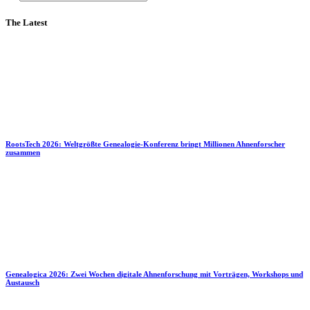
The Latest
RootsTech 2026: Weltgrößte Genealogie-Konferenz bringt Millionen Ahnenforscher
zusammen
Genealogica 2026: Zwei Wochen digitale Ahnenforschung mit Vorträgen, Workshops und
Austausch