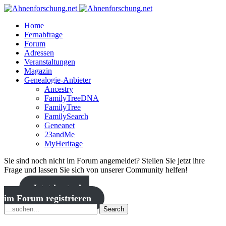
Home
Fernabfrage
Forum
Adressen
Veranstaltungen
Magazin
Genealogie-Anbieter
Ancestry
FamilyTreeDNA
FamilyTree
FamilySearch
Geneanet
23andMe
MyHeritage
Sie sind noch nicht im Forum angemeldet? Stellen Sie jetzt ihre
Frage und lassen Sie sich von unserer Community helfen!
Jetzt kostenlos
im Forum registrieren
Search