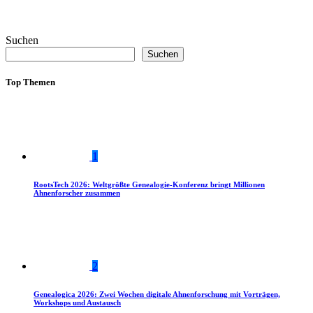
Suchen
Suchen
Top Themen
1
RootsTech 2026: Weltgrößte Genealogie-Konferenz bringt Millionen
Ahnenforscher zusammen
2
Genealogica 2026: Zwei Wochen digitale Ahnenforschung mit Vorträgen,
Workshops und Austausch