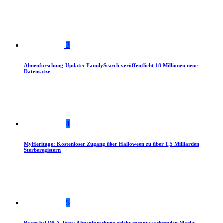
3
Ahnenforschung-Update: FamilySearch veröffentlicht 18 Millionen neue
Datensätze
4
MyHeritage: Kostenloser Zugang über Halloween zu über 1,5 Milliarden
Sterberegistern
5
Boom bei DNA-Tests: Ahnenforschung erlebt rasant wachsenden Markt