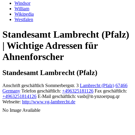
Windsor
William
Wikipedia
Westfalen
Standesamt Lambrecht (Pfalz)
| Wichtige Adressen für
Ahnenforscher
Standesamt Lambrecht (Pfalz)
Anschrift geschäftlich
Sommerbergstr. 3
Lambrecht (Pfalz)
67466
Germany
Telefon geschäftlich
:
+496325181126
Fax geschäftlich
:
+4963251814126
E-Mail geschäftlich
:
vasb@it-ynzoerpug.qr
Webseite
:
http://www.vg-lambrecht.de
No Image Available