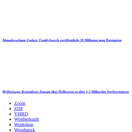
Ahnenforschung-Update: FamilySearch veröffentlicht 18 Millionen neue Datensätze
MyHeritage: Kostenloser Zugang über Halloween zu über 1,5 Milliarden Sterberegistern
Zoom
ZDF
YHRD
Wortherkunft
Workshop
Woodstock