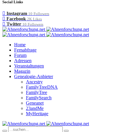
Social Links
Instagram
10
Followers
Facebook
2K
Likes
Twitter
10
Followers
Home
Fernabfrage
Forum
Adressen
Veranstaltungen
Magazin
Genealogie-Anbieter
Ancestry
FamilyTreeDNA
FamilyTree
FamilySearch
Geneanet
23andMe
MyHeritage