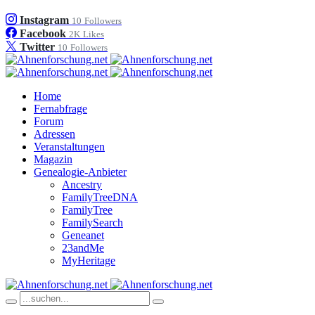
Instagram
10
Followers
Facebook
2K
Likes
Twitter
10
Followers
Home
Fernabfrage
Forum
Adressen
Veranstaltungen
Magazin
Genealogie-Anbieter
Ancestry
FamilyTreeDNA
FamilyTree
FamilySearch
Geneanet
23andMe
MyHeritage