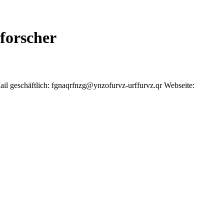
forscher
il geschäftlich
:
fgnaqrfnzg@ynzofurvz-urffurvz.qr
Webseite
: