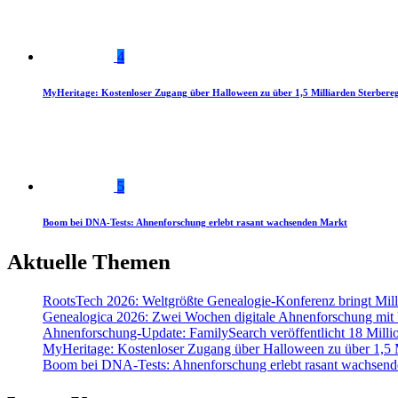
4
MyHeritage: Kostenloser Zugang über Halloween zu über 1,5 Milliarden Sterbereg
5
Boom bei DNA-Tests: Ahnenforschung erlebt rasant wachsenden Markt
Aktuelle Themen
RootsTech 2026: Weltgrößte Genealogie-Konferenz bringt Mi
Genealogica 2026: Zwei Wochen digitale Ahnenforschung mit
Ahnenforschung-Update: FamilySearch veröffentlicht 18 Milli
MyHeritage: Kostenloser Zugang über Halloween zu über 1,5 Mi
Boom bei DNA-Tests: Ahnenforschung erlebt rasant wachsend