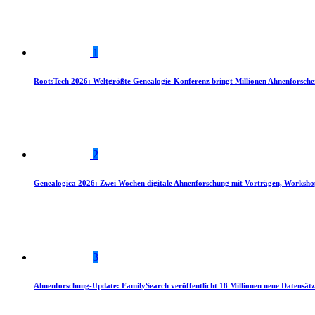
1
RootsTech 2026: Weltgrößte Genealogie-Konferenz bringt Millionen Ahnenforsch
2
Genealogica 2026: Zwei Wochen digitale Ahnenforschung mit Vorträgen, Worksho
3
Ahnenforschung-Update: FamilySearch veröffentlicht 18 Millionen neue Datensätz