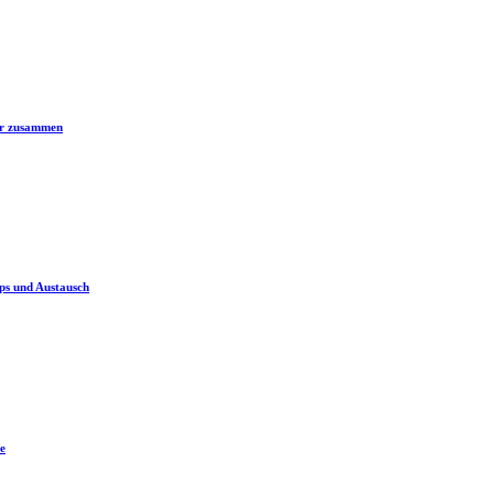
er zusammen
ps und Austausch
e