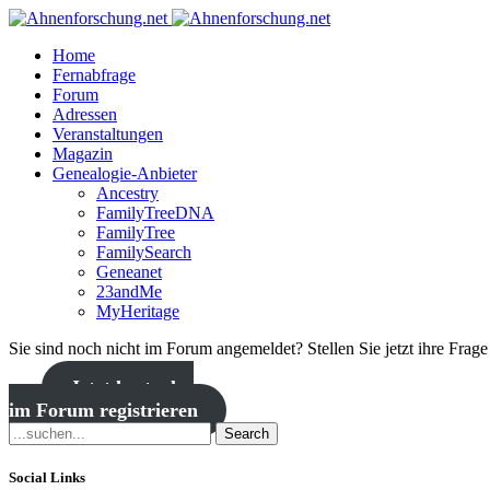
Home
Fernabfrage
Forum
Adressen
Veranstaltungen
Magazin
Genealogie-Anbieter
Ancestry
FamilyTreeDNA
FamilyTree
FamilySearch
Geneanet
23andMe
MyHeritage
Sie sind noch nicht im Forum angemeldet? Stellen Sie jetzt ihre Frag
Jetzt kostenlos
im Forum registrieren
Search
Social Links