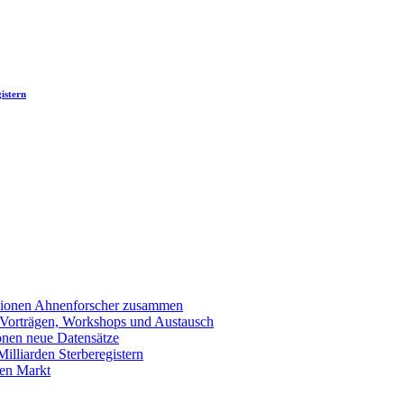
istern
llionen Ahnenforscher zusammen
 Vorträgen, Workshops und Austausch
onen neue Datensätze
lliarden Sterberegistern
en Markt