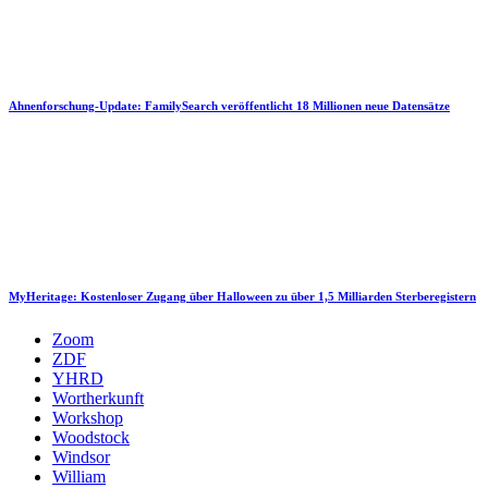
Ahnenforschung-Update: FamilySearch veröffentlicht 18 Millionen neue Datensätze
MyHeritage: Kostenloser Zugang über Halloween zu über 1,5 Milliarden Sterberegistern
Zoom
ZDF
YHRD
Wortherkunft
Workshop
Woodstock
Windsor
William