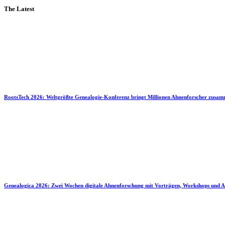
The Latest
RootsTech 2026: Weltgrößte Genealogie-Konferenz bringt Millionen Ahnenforscher zusa
Genealogica 2026: Zwei Wochen digitale Ahnenforschung mit Vorträgen, Workshops und A