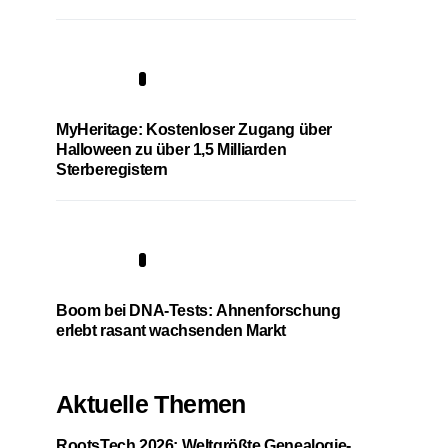
4
MyHeritage: Kostenloser Zugang über
Halloween zu über 1,5 Milliarden
Sterberegistern
5
Boom bei DNA-Tests: Ahnenforschung
erlebt rasant wachsenden Markt
Aktuelle Themen
RootsTech 2026: Weltgrößte Genealogie-