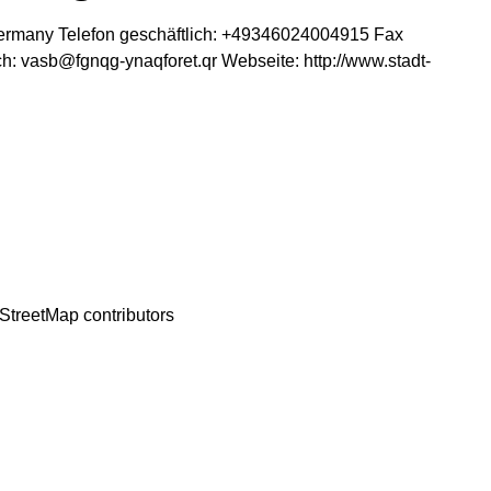
ermany
Telefon geschäftlich
:
+49346024004915
Fax
ch
:
vasb@fgnqg-ynaqforet.qr
Webseite
:
http://www.stadt-
StreetMap
contributors