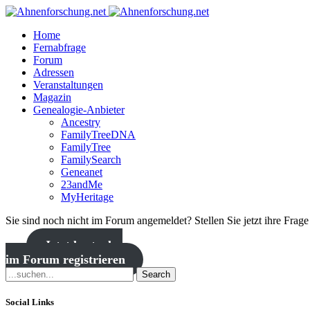
Home
Fernabfrage
Forum
Adressen
Veranstaltungen
Magazin
Genealogie-Anbieter
Ancestry
FamilyTreeDNA
FamilyTree
FamilySearch
Geneanet
23andMe
MyHeritage
Sie sind noch nicht im Forum angemeldet? Stellen Sie jetzt ihre Frag
Jetzt kostenlos
im Forum registrieren
Search
Social Links