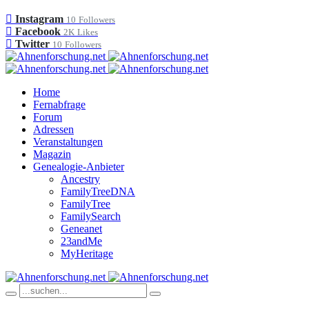
Instagram
10
Followers
Facebook
2K
Likes
Twitter
10
Followers
Home
Fernabfrage
Forum
Adressen
Veranstaltungen
Magazin
Genealogie-Anbieter
Ancestry
FamilyTreeDNA
FamilyTree
FamilySearch
Geneanet
23andMe
MyHeritage