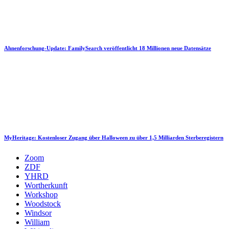
Ahnenforschung-Update: FamilySearch veröffentlicht 18 Millionen neue Datensätze
MyHeritage: Kostenloser Zugang über Halloween zu über 1,5 Milliarden Sterberegistern
Zoom
ZDF
YHRD
Wortherkunft
Workshop
Woodstock
Windsor
William