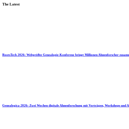
The Latest
RootsTech 2026: Weltgrößte Genealogie-Konferenz bringt Millionen Ahnenforscher zusa
Genealogica 2026: Zwei Wochen digitale Ahnenforschung mit Vorträgen, Workshops und A