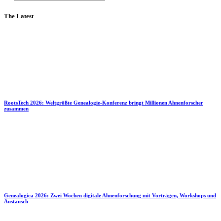
The Latest
RootsTech 2026: Weltgrößte Genealogie-Konferenz bringt Millionen Ahnenforscher
zusammen
Genealogica 2026: Zwei Wochen digitale Ahnenforschung mit Vorträgen, Workshops und
Austausch