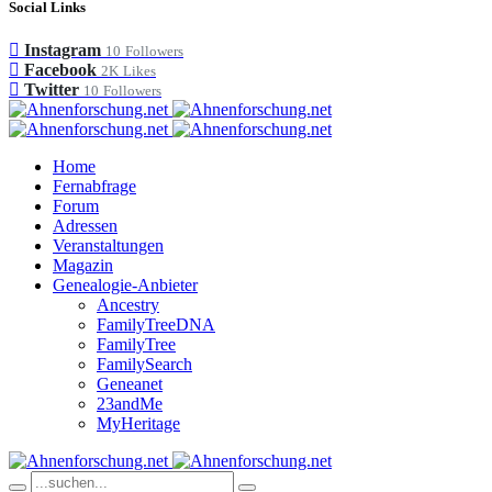
Social Links
Instagram
10
Followers
Facebook
2K
Likes
Twitter
10
Followers
Home
Fernabfrage
Forum
Adressen
Veranstaltungen
Magazin
Genealogie-Anbieter
Ancestry
FamilyTreeDNA
FamilyTree
FamilySearch
Geneanet
23andMe
MyHeritage