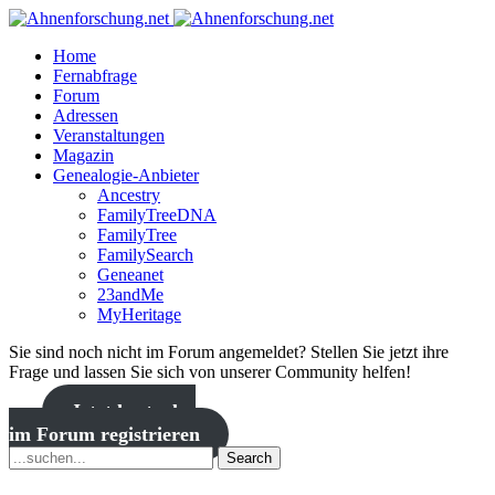
Home
Fernabfrage
Forum
Adressen
Veranstaltungen
Magazin
Genealogie-Anbieter
Ancestry
FamilyTreeDNA
FamilyTree
FamilySearch
Geneanet
23andMe
MyHeritage
Sie sind noch nicht im Forum angemeldet? Stellen Sie jetzt ihre
Frage und lassen Sie sich von unserer Community helfen!
Jetzt kostenlos
im Forum registrieren
Search