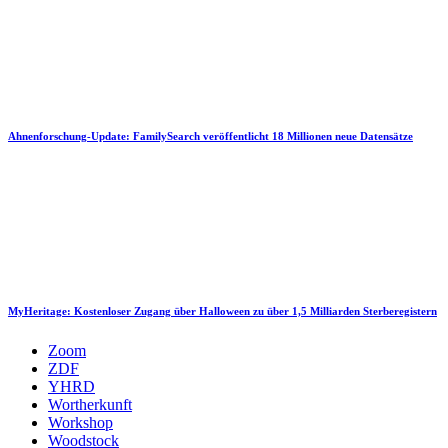
Ahnenforschung-Update: FamilySearch veröffentlicht 18 Millionen neue Datensätze
MyHeritage: Kostenloser Zugang über Halloween zu über 1,5 Milliarden Sterberegistern
Zoom
ZDF
YHRD
Wortherkunft
Workshop
Woodstock