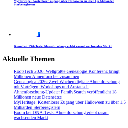
MyHeritage: Kostenloser Zugang über Halloween zu über 1,5 Milliarden
Sterberegistern
5
Boom bei DNA-Tests: Ahnenforschung erlebt rasant wachsenden Markt
Aktuelle Themen
RootsTech 2026: Weltgrößte Genealogie-Konferenz bringt
Millionen Ahnenforscher zusammen
Genealogica 2026: Zwei Wochen digitale Ahnenforschung
mit Vorträgen, Workshops und Austausch
Ahnenforschung-Update: FamilySearch veröffentlicht 18
Millionen neue Datensätze
MyHeritage: Kostenloser Zugang über Halloween zu über 1,5
Milliarden Sterberegistern
Boom bei DNA-Tests: Ahnenforschung erlebt rasant
wachsenden Markt