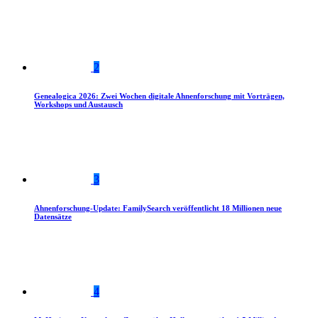
2
Genealogica 2026: Zwei Wochen digitale Ahnenforschung mit Vorträgen,
Workshops und Austausch
3
Ahnenforschung-Update: FamilySearch veröffentlicht 18 Millionen neue
Datensätze
4