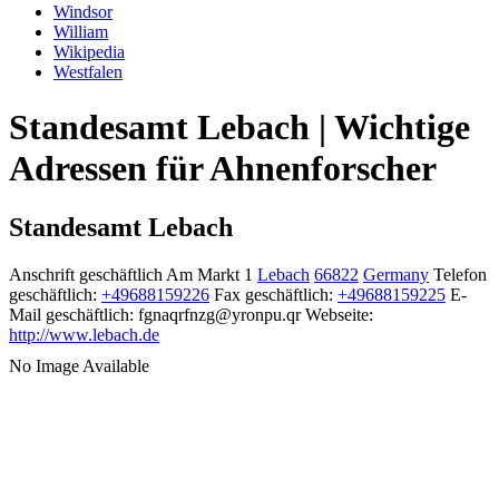
Windsor
William
Wikipedia
Westfalen
Standesamt Lebach | Wichtige
Adressen für Ahnenforscher
Standesamt Lebach
Anschrift geschäftlich
Am Markt 1
Lebach
66822
Germany
Telefon
geschäftlich
:
+49688159226
Fax geschäftlich
:
+49688159225
E-
Mail geschäftlich
:
fgnaqrfnzg@yronpu.qr
Webseite
:
http://www.lebach.de
No Image Available