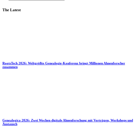
The Latest
RootsTech 2026: Weltgrößte Genealogie-Konferenz bringt Millionen Ahnenforscher
zusammen
Genealogica 2026: Zwei Wochen digitale Ahnenforschung mit Vorträgen, Workshops und
Austausch