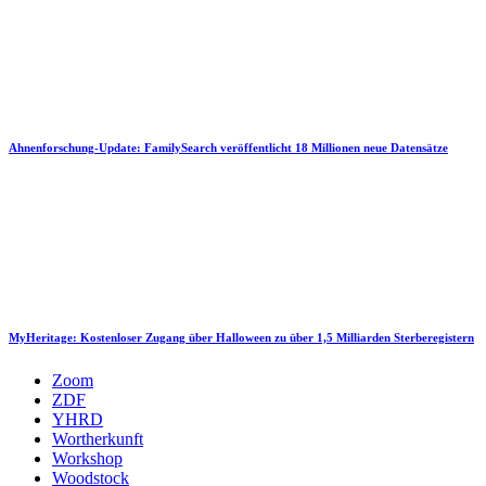
Ahnenforschung-Update: FamilySearch veröffentlicht 18 Millionen neue Datensätze
MyHeritage: Kostenloser Zugang über Halloween zu über 1,5 Milliarden Sterberegistern
Zoom
ZDF
YHRD
Wortherkunft
Workshop
Woodstock