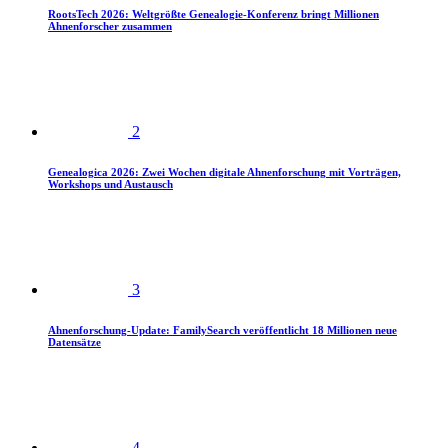
RootsTech 2026: Weltgrößte Genealogie-Konferenz bringt Millionen
Ahnenforscher zusammen
2
Genealogica 2026: Zwei Wochen digitale Ahnenforschung mit Vorträgen,
Workshops und Austausch
3
Ahnenforschung-Update: FamilySearch veröffentlicht 18 Millionen neue
Datensätze
4