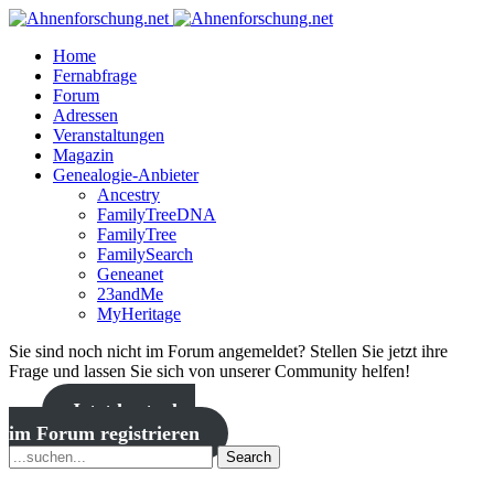
Home
Fernabfrage
Forum
Adressen
Veranstaltungen
Magazin
Genealogie-Anbieter
Ancestry
FamilyTreeDNA
FamilyTree
FamilySearch
Geneanet
23andMe
MyHeritage
Sie sind noch nicht im Forum angemeldet? Stellen Sie jetzt ihre
Frage und lassen Sie sich von unserer Community helfen!
Jetzt kostenlos
im Forum registrieren
Search