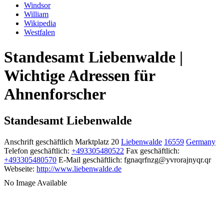
Windsor
William
Wikipedia
Westfalen
Standesamt Liebenwalde |
Wichtige Adressen für
Ahnenforscher
Standesamt Liebenwalde
Anschrift geschäftlich
Marktplatz 20
Liebenwalde
16559
Germany
Telefon geschäftlich
:
+493305480522
Fax geschäftlich
:
+493305480570
E-Mail geschäftlich
:
fgnaqrfnzg@yvrorajnyqr.qr
Webseite
:
http://www.liebenwalde.de
No Image Available