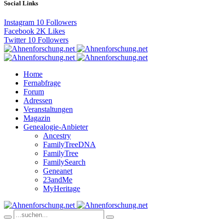
Social Links
Instagram
10
Followers
Facebook
2K
Likes
Twitter
10
Followers
Home
Fernabfrage
Forum
Adressen
Veranstaltungen
Magazin
Genealogie-Anbieter
Ancestry
FamilyTreeDNA
FamilyTree
FamilySearch
Geneanet
23andMe
MyHeritage