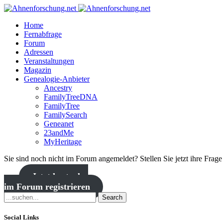
Home
Fernabfrage
Forum
Adressen
Veranstaltungen
Magazin
Genealogie-Anbieter
Ancestry
FamilyTreeDNA
FamilyTree
FamilySearch
Geneanet
23andMe
MyHeritage
Sie sind noch nicht im Forum angemeldet? Stellen Sie jetzt ihre Frag
Jetzt kostenlos
im Forum registrieren
Search
Social Links