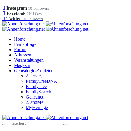
Instagram
10
Followers
Facebook
2K
Likes
Twitter
10
Followers
Home
Fernabfrage
Forum
Adressen
Veranstaltungen
Magazin
Genealogie-Anbieter
Ancestry
FamilyTreeDNA
FamilyTree
FamilySearch
Geneanet
23andMe
MyHeritage