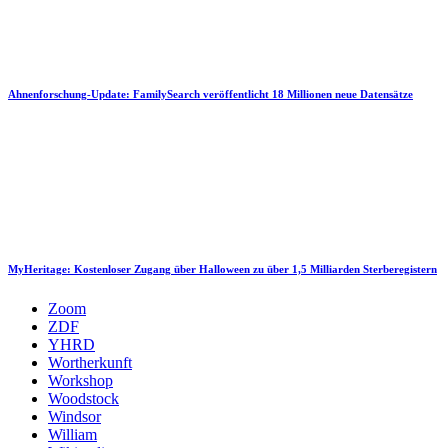
Ahnenforschung-Update: FamilySearch veröffentlicht 18 Millionen neue Datensätze
MyHeritage: Kostenloser Zugang über Halloween zu über 1,5 Milliarden Sterberegistern
Zoom
ZDF
YHRD
Wortherkunft
Workshop
Woodstock
Windsor
William