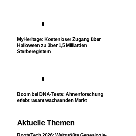
4
MyHeritage: Kostenloser Zugang über
Halloween zu über 1,5 Milliarden
Sterberegistern
5
Boom bei DNA-Tests: Ahnenforschung
erlebt rasant wachsenden Markt
Aktuelle Themen
RootsTech 2026: Weltgrößte Genealogie-