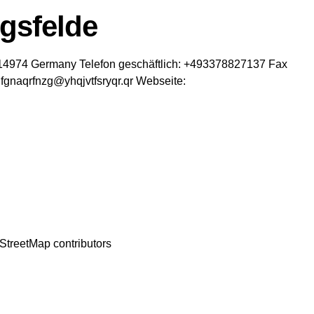
gsfelde
14974
Germany
Telefon geschäftlich
:
+493378827137
Fax
fgnaqrfnzg@yhqjvtfsryqr.qr
Webseite
:
StreetMap
contributors