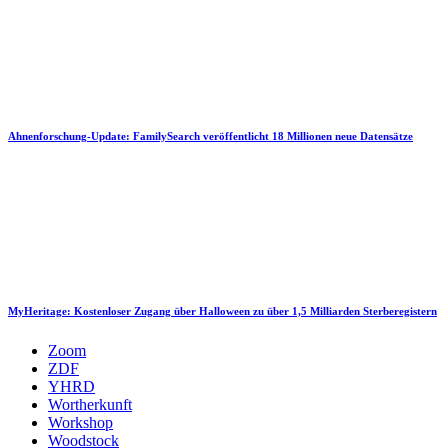
Ahnenforschung-Update: FamilySearch veröffentlicht 18 Millionen neue Datensätze
MyHeritage: Kostenloser Zugang über Halloween zu über 1,5 Milliarden Sterberegistern
Zoom
ZDF
YHRD
Wortherkunft
Workshop
Woodstock