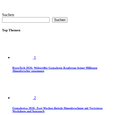
Suchen
Suchen
Top Themen
1
RootsTech 2026: Weltgrößte Genealogie-Konferenz bringt Millionen
Ahnenforscher zusammen
2
Genealogica 2026: Zwei Wochen digitale Ahnenforschung mit Vorträgen,
Workshops und Austausch