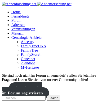
Home
Fernabfrage
Forum
Adressen
Veranstaltungen
Magazin
Genealogie-Anbieter
Ancestry
FamilyTreeDNA
FamilyTree
FamilySearch
Geneanet
23andMe
MyHeritage
Sie sind noch nicht im Forum angemeldet? Stellen Sie jetzt ihre
Frage und lassen Sie sich von unserer Community helfen!
Jetzt kostenlos
im Forum registrieren
Search