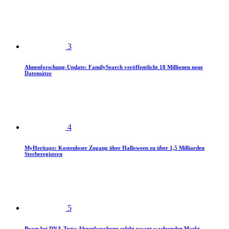
3
Ahnenforschung-Update: FamilySearch veröffentlicht 18 Millionen neue
Datensätze
4
MyHeritage: Kostenloser Zugang über Halloween zu über 1,5 Milliarden
Sterberegistern
5
Boom bei DNA-Tests: Ahnenforschung erlebt rasant wachsenden Markt