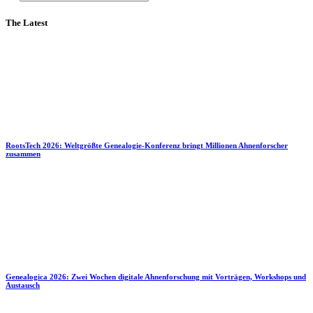
The Latest
RootsTech 2026: Weltgrößte Genealogie-Konferenz bringt Millionen Ahnenforscher
zusammen
Genealogica 2026: Zwei Wochen digitale Ahnenforschung mit Vorträgen, Workshops und
Austausch