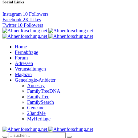
Social Links
Instagram
10
Followers
Facebook
2K
Likes
Twitter
10
Followers
Home
Fernabfrage
Forum
Adressen
Veranstaltungen
Magazin
Genealogie-Anbieter
Ancestry
FamilyTreeDNA
FamilyTree
FamilySearch
Geneanet
23andMe
MyHeritage