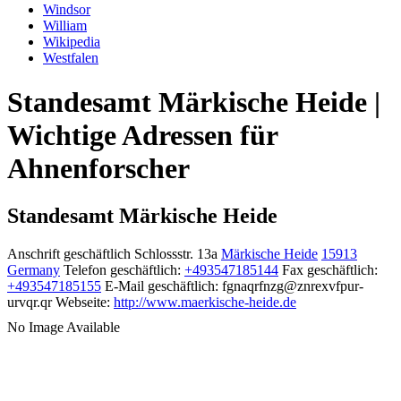
Windsor
William
Wikipedia
Westfalen
Standesamt Märkische Heide |
Wichtige Adressen für
Ahnenforscher
Standesamt Märkische Heide
Anschrift geschäftlich
Schlossstr. 13a
Märkische Heide
15913
Germany
Telefon geschäftlich
:
+493547185144
Fax geschäftlich
:
+493547185155
E-Mail geschäftlich
:
fgnaqrfnzg@znrexvfpur-
urvqr.qr
Webseite
:
http://www.maerkische-heide.de
No Image Available