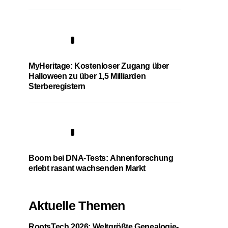
4
MyHeritage: Kostenloser Zugang über
Halloween zu über 1,5 Milliarden
Sterberegistern
5
Boom bei DNA-Tests: Ahnenforschung
erlebt rasant wachsenden Markt
Aktuelle Themen
RootsTech 2026: Weltgrößte Genealogie-