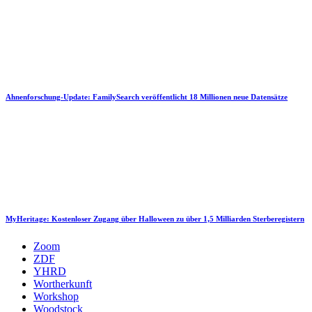
Ahnenforschung-Update: FamilySearch veröffentlicht 18 Millionen neue Datensätze
MyHeritage: Kostenloser Zugang über Halloween zu über 1,5 Milliarden Sterberegistern
Zoom
ZDF
YHRD
Wortherkunft
Workshop
Woodstock