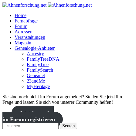
Home
Fernabfrage
Forum
Adressen
Veranstaltungen
Magazin
Genealogie-Anbieter
Ancestry
FamilyTreeDNA
FamilyTree
FamilySearch
Geneanet
23andMe
MyHeritage
Sie sind noch nicht im Forum angemeldet? Stellen Sie jetzt ihre
Frage und lassen Sie sich von unserer Community helfen!
Jetzt kostenlos
im Forum registrieren
Search