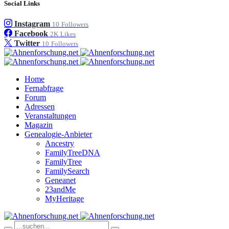
Social Links
Instagram
10
Followers
Facebook
2K
Likes
Twitter
10
Followers
Home
Fernabfrage
Forum
Adressen
Veranstaltungen
Magazin
Genealogie-Anbieter
Ancestry
FamilyTreeDNA
FamilyTree
FamilySearch
Geneanet
23andMe
MyHeritage