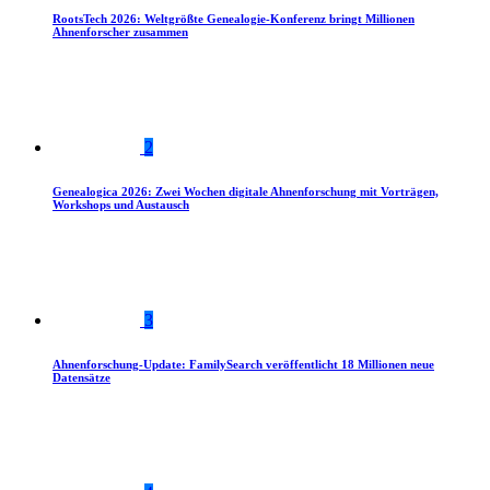
RootsTech 2026: Weltgrößte Genealogie-Konferenz bringt Millionen
Ahnenforscher zusammen
2
Genealogica 2026: Zwei Wochen digitale Ahnenforschung mit Vorträgen,
Workshops und Austausch
3
Ahnenforschung-Update: FamilySearch veröffentlicht 18 Millionen neue
Datensätze