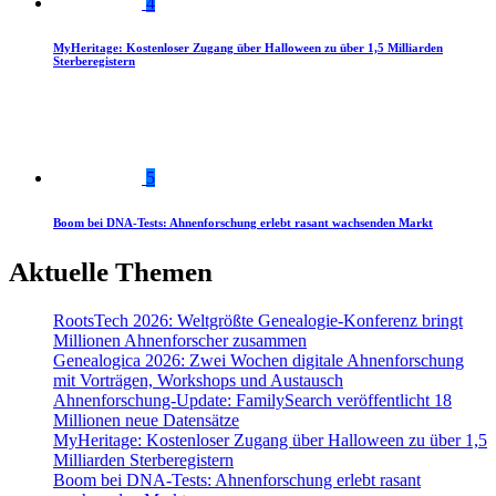
4
MyHeritage: Kostenloser Zugang über Halloween zu über 1,5 Milliarden
Sterberegistern
5
Boom bei DNA-Tests: Ahnenforschung erlebt rasant wachsenden Markt
Aktuelle Themen
RootsTech 2026: Weltgrößte Genealogie-Konferenz bringt
Millionen Ahnenforscher zusammen
Genealogica 2026: Zwei Wochen digitale Ahnenforschung
mit Vorträgen, Workshops und Austausch
Ahnenforschung-Update: FamilySearch veröffentlicht 18
Millionen neue Datensätze
MyHeritage: Kostenloser Zugang über Halloween zu über 1,5
Milliarden Sterberegistern
Boom bei DNA-Tests: Ahnenforschung erlebt rasant