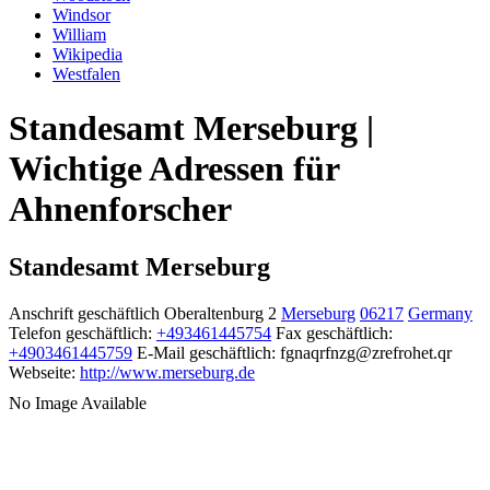
Windsor
William
Wikipedia
Westfalen
Standesamt Merseburg |
Wichtige Adressen für
Ahnenforscher
Standesamt Merseburg
Anschrift geschäftlich
Oberaltenburg 2
Merseburg
06217
Germany
Telefon geschäftlich
:
+493461445754
Fax geschäftlich
:
+4903461445759
E-Mail geschäftlich
:
fgnaqrfnzg@zrefrohet.qr
Webseite
:
http://www.merseburg.de
No Image Available