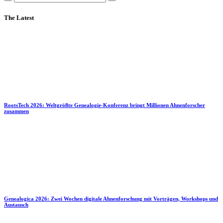
The Latest
RootsTech 2026: Weltgrößte Genealogie-Konferenz bringt Millionen Ahnenforscher
zusammen
Genealogica 2026: Zwei Wochen digitale Ahnenforschung mit Vorträgen, Workshops und
Austausch