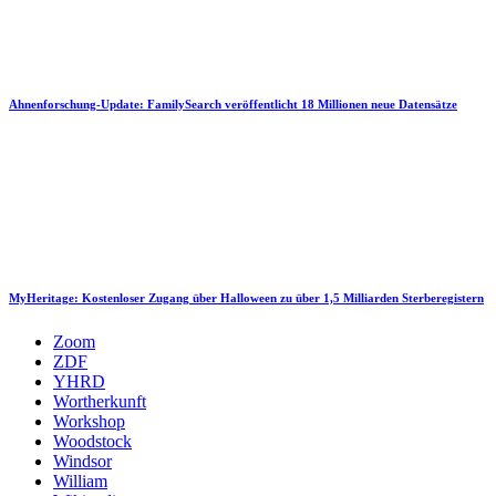
Ahnenforschung-Update: FamilySearch veröffentlicht 18 Millionen neue Datensätze
MyHeritage: Kostenloser Zugang über Halloween zu über 1,5 Milliarden Sterberegistern
Zoom
ZDF
YHRD
Wortherkunft
Workshop
Woodstock
Windsor
William