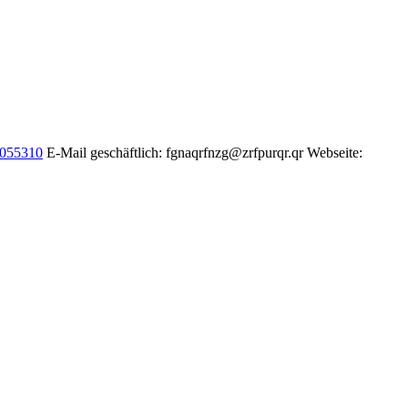
055310
E-Mail geschäftlich
:
fgnaqrfnzg@zrfpurqr.qr
Webseite
: