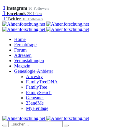
Instagram
10
Followers
Facebook
2K
Likes
Twitter
10
Followers
Home
Fernabfrage
Forum
Adressen
Veranstaltungen
Magazin
Genealogie-Anbieter
Ancestry
FamilyTreeDNA
FamilyTree
FamilySearch
Geneanet
23andMe
MyHeritage