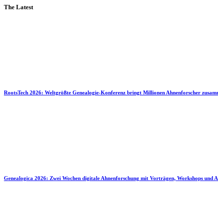
The Latest
RootsTech 2026: Weltgrößte Genealogie-Konferenz bringt Millionen Ahnenforscher zusa
Genealogica 2026: Zwei Wochen digitale Ahnenforschung mit Vorträgen, Workshops und A