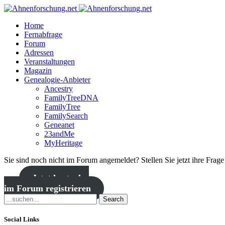
Home
Fernabfrage
Forum
Adressen
Veranstaltungen
Magazin
Genealogie-Anbieter
Ancestry
FamilyTreeDNA
FamilyTree
FamilySearch
Geneanet
23andMe
MyHeritage
Sie sind noch nicht im Forum angemeldet? Stellen Sie jetzt ihre Frag
Jetzt kostenlos
im Forum registrieren
Search
Social Links