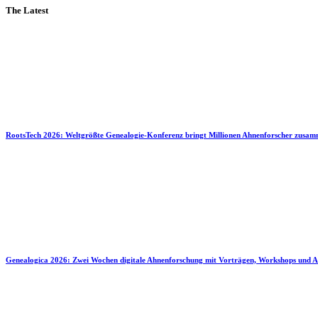
The Latest
RootsTech 2026: Weltgrößte Genealogie-Konferenz bringt Millionen Ahnenforscher zusa
Genealogica 2026: Zwei Wochen digitale Ahnenforschung mit Vorträgen, Workshops und A