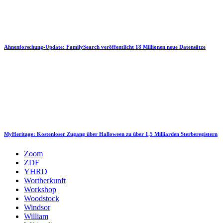
Ahnenforschung-Update: FamilySearch veröffentlicht 18 Millionen neue Datensätze
MyHeritage: Kostenloser Zugang über Halloween zu über 1,5 Milliarden Sterberegistern
Zoom
ZDF
YHRD
Wortherkunft
Workshop
Woodstock
Windsor
William