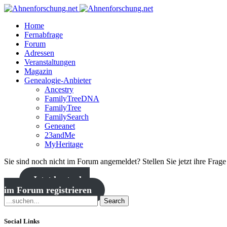
Home
Fernabfrage
Forum
Adressen
Veranstaltungen
Magazin
Genealogie-Anbieter
Ancestry
FamilyTreeDNA
FamilyTree
FamilySearch
Geneanet
23andMe
MyHeritage
Sie sind noch nicht im Forum angemeldet? Stellen Sie jetzt ihre Frag
Jetzt kostenlos
im Forum registrieren
Search
Social Links