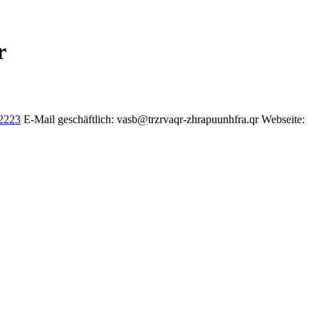
r
2223
E-Mail geschäftlich
:
vasb@trzrvaqr-zhrapuunhfra.qr
Webseite
: