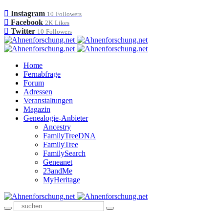
Instagram
10
Followers
Facebook
2K
Likes
Twitter
10
Followers
Home
Fernabfrage
Forum
Adressen
Veranstaltungen
Magazin
Genealogie-Anbieter
Ancestry
FamilyTreeDNA
FamilyTree
FamilySearch
Geneanet
23andMe
MyHeritage