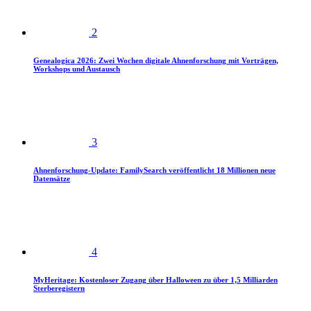
2
Genealogica 2026: Zwei Wochen digitale Ahnenforschung mit Vorträgen,
Workshops und Austausch
3
Ahnenforschung-Update: FamilySearch veröffentlicht 18 Millionen neue
Datensätze
4
MyHeritage: Kostenloser Zugang über Halloween zu über 1,5 Milliarden
Sterberegistern