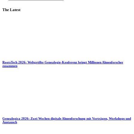
The Latest
RootsTech 2026: Weltgrößte Genealogie-Konferenz bringt Millionen Ahnenforscher
zusammen
Genealogica 2026: Zwei Wochen digitale Ahnenforschung mit Vorträgen, Workshops und
Austausch