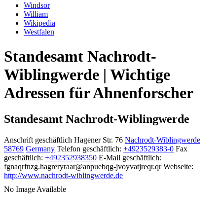
Windsor
William
Wikipedia
Westfalen
Standesamt Nachrodt-
Wiblingwerde | Wichtige
Adressen für Ahnenforscher
Standesamt Nachrodt-Wiblingwerde
Anschrift geschäftlich
Hagener Str. 76
Nachrodt-Wiblingwerde
58769
Germany
Telefon geschäftlich
:
+4923529383-0
Fax
geschäftlich
:
+492352938350
E-Mail geschäftlich
:
fgnaqrfnzg.hagreryraar@anpuebqg-jvoyvatjreqr.qr
Webseite
:
http://www.nachrodt-wiblingwerde.de
No Image Available