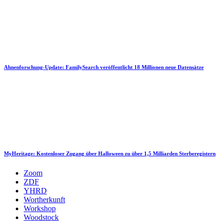
Ahnenforschung-Update: FamilySearch veröffentlicht 18 Millionen neue Datensätze
MyHeritage: Kostenloser Zugang über Halloween zu über 1,5 Milliarden Sterberegistern
Zoom
ZDF
YHRD
Wortherkunft
Workshop
Woodstock