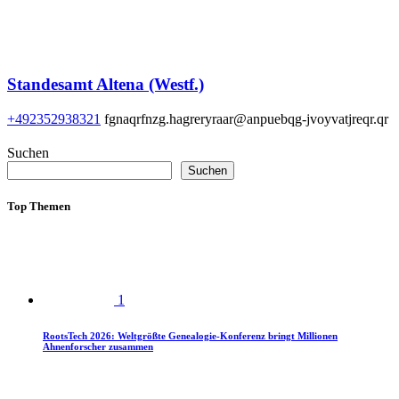
Standesamt Altena (Westf.)
+492352938321
fgnaqrfnzg.hagreryraar@anpuebqg-jvoyvatjreqr.qr
Suchen
Suchen
Top Themen
1
RootsTech 2026: Weltgrößte Genealogie-Konferenz bringt Millionen
Ahnenforscher zusammen