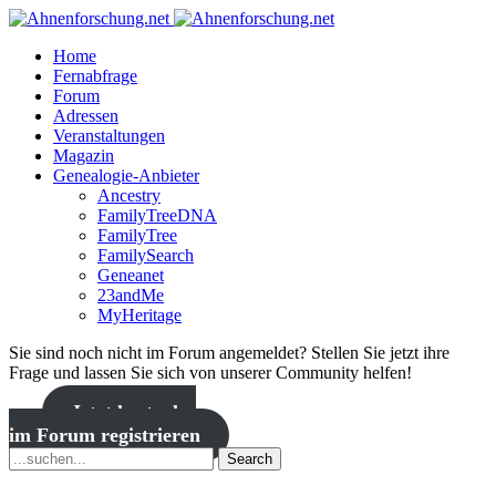
Home
Fernabfrage
Forum
Adressen
Veranstaltungen
Magazin
Genealogie-Anbieter
Ancestry
FamilyTreeDNA
FamilyTree
FamilySearch
Geneanet
23andMe
MyHeritage
Sie sind noch nicht im Forum angemeldet? Stellen Sie jetzt ihre
Frage und lassen Sie sich von unserer Community helfen!
Jetzt kostenlos
im Forum registrieren
Search