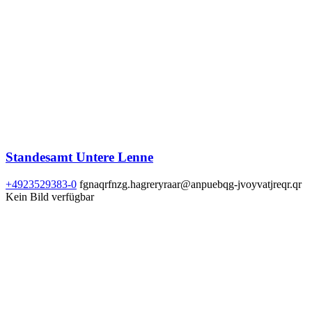
Standesamt Untere Lenne
+4923529383-0
fgnaqrfnzg.hagreryraar@anpuebqg-jvoyvatjreqr.qr
Kein Bild verfügbar