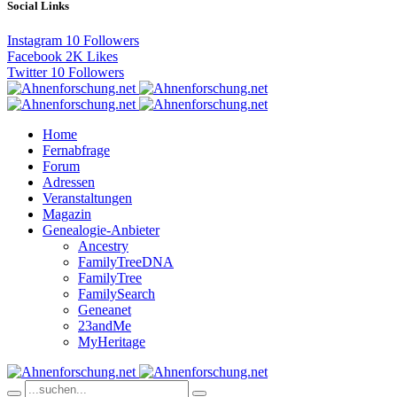
Social Links
Instagram
10
Followers
Facebook
2K
Likes
Twitter
10
Followers
Home
Fernabfrage
Forum
Adressen
Veranstaltungen
Magazin
Genealogie-Anbieter
Ancestry
FamilyTreeDNA
FamilyTree
FamilySearch
Geneanet
23andMe
MyHeritage