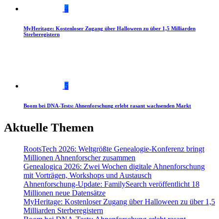
4
MyHeritage: Kostenloser Zugang über Halloween zu über 1,5 Milliarden
Sterberegistern
5
Boom bei DNA-Tests: Ahnenforschung erlebt rasant wachsenden Markt
Aktuelle Themen
RootsTech 2026: Weltgrößte Genealogie-Konferenz bringt
Millionen Ahnenforscher zusammen
Genealogica 2026: Zwei Wochen digitale Ahnenforschung
mit Vorträgen, Workshops und Austausch
Ahnenforschung-Update: FamilySearch veröffentlicht 18
Millionen neue Datensätze
MyHeritage: Kostenloser Zugang über Halloween zu über 1,5
Milliarden Sterberegistern