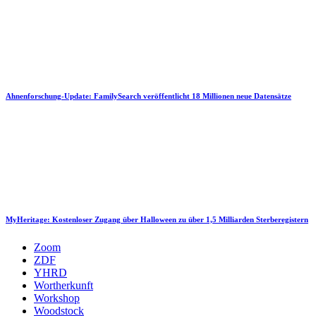
Ahnenforschung-Update: FamilySearch veröffentlicht 18 Millionen neue Datensätze
MyHeritage: Kostenloser Zugang über Halloween zu über 1,5 Milliarden Sterberegistern
Zoom
ZDF
YHRD
Wortherkunft
Workshop
Woodstock