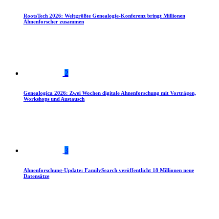
RootsTech 2026: Weltgrößte Genealogie-Konferenz bringt Millionen
Ahnenforscher zusammen
2
Genealogica 2026: Zwei Wochen digitale Ahnenforschung mit Vorträgen,
Workshops und Austausch
3
Ahnenforschung-Update: FamilySearch veröffentlicht 18 Millionen neue
Datensätze