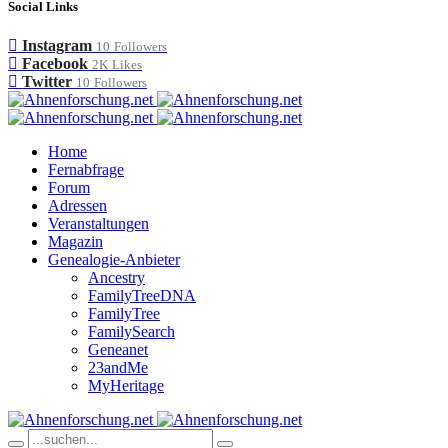
Social Links
Instagram
10
Followers
Facebook
2K
Likes
Twitter
10
Followers
Home
Fernabfrage
Forum
Adressen
Veranstaltungen
Magazin
Genealogie-Anbieter
Ancestry
FamilyTreeDNA
FamilyTree
FamilySearch
Geneanet
23andMe
MyHeritage