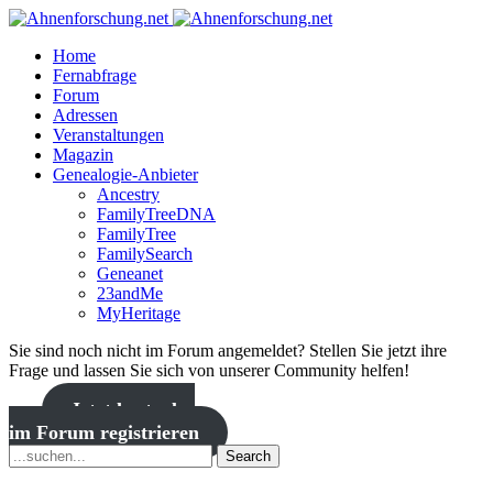
Home
Fernabfrage
Forum
Adressen
Veranstaltungen
Magazin
Genealogie-Anbieter
Ancestry
FamilyTreeDNA
FamilyTree
FamilySearch
Geneanet
23andMe
MyHeritage
Sie sind noch nicht im Forum angemeldet? Stellen Sie jetzt ihre
Frage und lassen Sie sich von unserer Community helfen!
Jetzt kostenlos
im Forum registrieren
Search