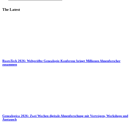
The Latest
RootsTech 2026: Weltgrößte Genealogie-Konferenz bringt Millionen Ahnenforscher
zusammen
Genealogica 2026: Zwei Wochen digitale Ahnenforschung mit Vorträgen, Workshops und
Austausch