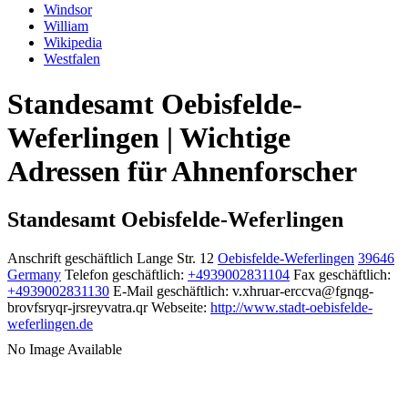
Windsor
William
Wikipedia
Westfalen
Standesamt Oebisfelde-
Weferlingen | Wichtige
Adressen für Ahnenforscher
Standesamt Oebisfelde-Weferlingen
Anschrift geschäftlich
Lange Str. 12
Oebisfelde-Weferlingen
39646
Germany
Telefon geschäftlich
:
+4939002831104
Fax geschäftlich
:
+4939002831130
E-Mail geschäftlich
:
v.xhruar-erccva@fgnqg-
brovfsryqr-jrsreyvatra.qr
Webseite
:
http://www.stadt-oebisfelde-
weferlingen.de
No Image Available