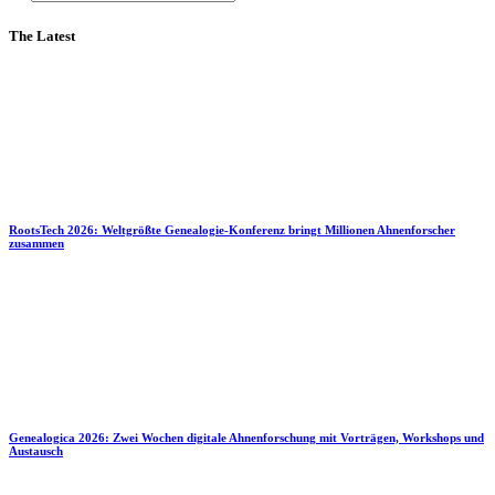
The Latest
RootsTech 2026: Weltgrößte Genealogie-Konferenz bringt Millionen Ahnenforscher
zusammen
Genealogica 2026: Zwei Wochen digitale Ahnenforschung mit Vorträgen, Workshops und
Austausch