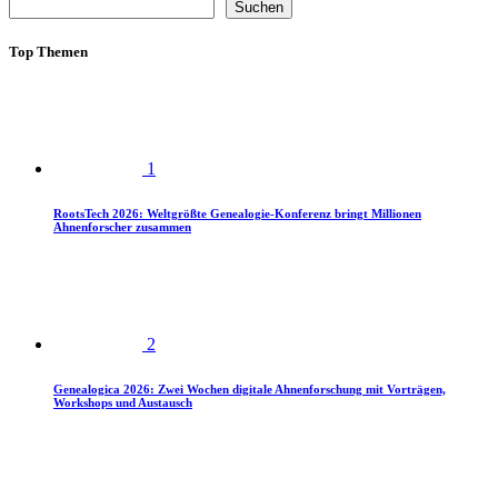
Suchen
Top Themen
1
RootsTech 2026: Weltgrößte Genealogie-Konferenz bringt Millionen
Ahnenforscher zusammen
2
Genealogica 2026: Zwei Wochen digitale Ahnenforschung mit Vorträgen,
Workshops und Austausch