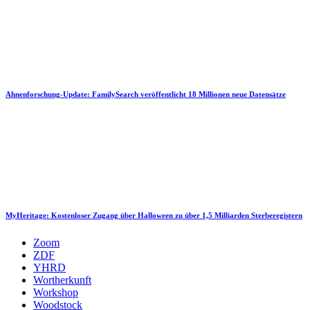
Ahnenforschung-Update: FamilySearch veröffentlicht 18 Millionen neue Datensätze
MyHeritage: Kostenloser Zugang über Halloween zu über 1,5 Milliarden Sterberegistern
Zoom
ZDF
YHRD
Wortherkunft
Workshop
Woodstock