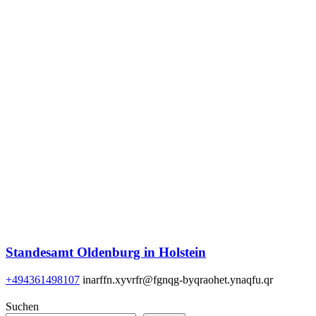
Standesamt Oldenburg in Holstein
+494361498107
inarffn.xyvrfr@fgnqg-byqraohet.ynaqfu.qr
Suchen