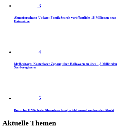
3
Ahnenforschung-Update: FamilySearch veröffentlicht 18 Millionen neue
Datensätze
4
MyHeritage: Kostenloser Zugang über Halloween zu über 1,5 Milliarden
Sterberegistern
5
Boom bei DNA-Tests: Ahnenforschung erlebt rasant wachsenden Markt
Aktuelle Themen