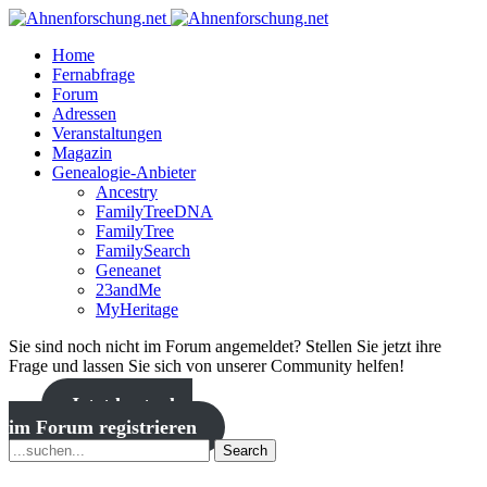
Home
Fernabfrage
Forum
Adressen
Veranstaltungen
Magazin
Genealogie-Anbieter
Ancestry
FamilyTreeDNA
FamilyTree
FamilySearch
Geneanet
23andMe
MyHeritage
Sie sind noch nicht im Forum angemeldet? Stellen Sie jetzt ihre
Frage und lassen Sie sich von unserer Community helfen!
Jetzt kostenlos
im Forum registrieren
Search