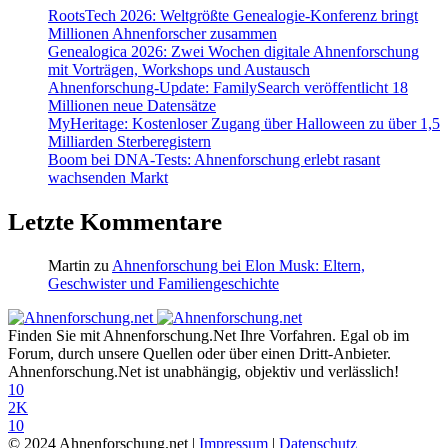
RootsTech 2026: Weltgrößte Genealogie-Konferenz bringt
Millionen Ahnenforscher zusammen
Genealogica 2026: Zwei Wochen digitale Ahnenforschung
mit Vorträgen, Workshops und Austausch
Ahnenforschung-Update: FamilySearch veröffentlicht 18
Millionen neue Datensätze
MyHeritage: Kostenloser Zugang über Halloween zu über 1,5
Milliarden Sterberegistern
Boom bei DNA-Tests: Ahnenforschung erlebt rasant
wachsenden Markt
Letzte Kommentare
Martin
zu
Ahnenforschung bei Elon Musk: Eltern,
Geschwister und Familiengeschichte
Finden Sie mit Ahnenforschung.Net Ihre Vorfahren. Egal ob im
Forum, durch unsere Quellen oder über einen Dritt-Anbieter.
Ahnenforschung.Net ist unabhängig, objektiv und verlässlich!
10
2K
10
© 2024 Ahnenforschung.net |
Impressum
|
Datenschutz