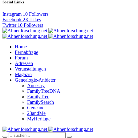
Social Links
Instagram
10
Followers
Facebook
2K
Likes
Twitter
10
Followers
Home
Fernabfrage
Forum
Adressen
Veranstaltungen
Magazin
Genealogie-Anbieter
Ancestry
FamilyTreeDNA
FamilyTree
FamilySearch
Geneanet
23andMe
MyHeritage