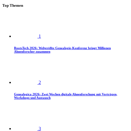
Top Themen
1
RootsTech 2026: Weltgrößte Genealogie-Konferenz bringt Millionen
Ahnenforscher zusammen
2
Genealogica 2026: Zwei Wochen digitale Ahnenforschung mit Vorträgen,
Workshops und Austausch
3