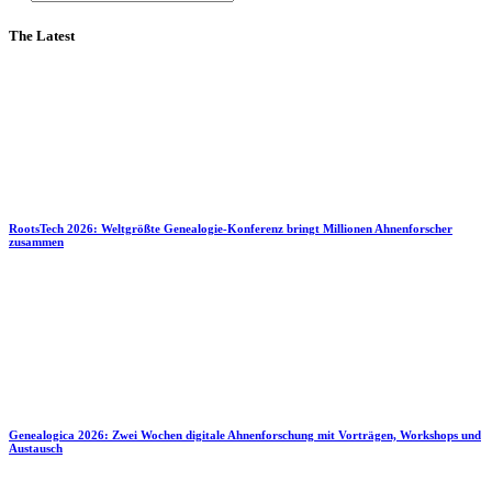
The Latest
RootsTech 2026: Weltgrößte Genealogie-Konferenz bringt Millionen Ahnenforscher
zusammen
Genealogica 2026: Zwei Wochen digitale Ahnenforschung mit Vorträgen, Workshops und
Austausch