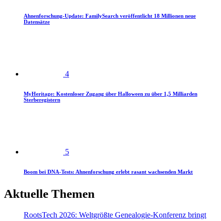
Ahnenforschung-Update: FamilySearch veröffentlicht 18 Millionen neue
Datensätze
4
MyHeritage: Kostenloser Zugang über Halloween zu über 1,5 Milliarden
Sterberegistern
5
Boom bei DNA-Tests: Ahnenforschung erlebt rasant wachsenden Markt
Aktuelle Themen
RootsTech 2026: Weltgrößte Genealogie-Konferenz bringt