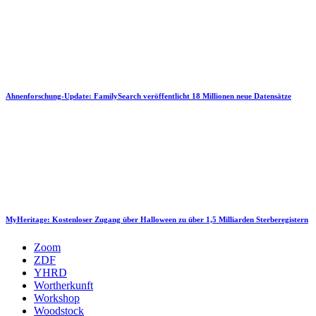
Ahnenforschung-Update: FamilySearch veröffentlicht 18 Millionen neue Datensätze
MyHeritage: Kostenloser Zugang über Halloween zu über 1,5 Milliarden Sterberegistern
Zoom
ZDF
YHRD
Wortherkunft
Workshop
Woodstock