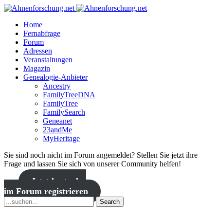
Home
Fernabfrage
Forum
Adressen
Veranstaltungen
Magazin
Genealogie-Anbieter
Ancestry
FamilyTreeDNA
FamilyTree
FamilySearch
Geneanet
23andMe
MyHeritage
Sie sind noch nicht im Forum angemeldet? Stellen Sie jetzt ihre
Frage und lassen Sie sich von unserer Community helfen!
Jetzt kostenlos
im Forum registrieren
Search