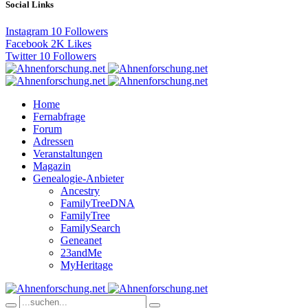
Social Links
Instagram
10
Followers
Facebook
2K
Likes
Twitter
10
Followers
Home
Fernabfrage
Forum
Adressen
Veranstaltungen
Magazin
Genealogie-Anbieter
Ancestry
FamilyTreeDNA
FamilyTree
FamilySearch
Geneanet
23andMe
MyHeritage