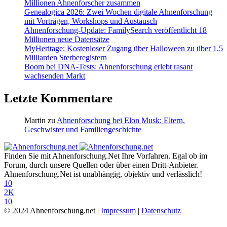
Millionen Ahnenforscher zusammen
Genealogica 2026: Zwei Wochen digitale Ahnenforschung
mit Vorträgen, Workshops und Austausch
Ahnenforschung-Update: FamilySearch veröffentlicht 18
Millionen neue Datensätze
MyHeritage: Kostenloser Zugang über Halloween zu über 1,5
Milliarden Sterberegistern
Boom bei DNA-Tests: Ahnenforschung erlebt rasant
wachsenden Markt
Letzte Kommentare
Martin
zu
Ahnenforschung bei Elon Musk: Eltern,
Geschwister und Familiengeschichte
Finden Sie mit Ahnenforschung.Net Ihre Vorfahren. Egal ob im
Forum, durch unsere Quellen oder über einen Dritt-Anbieter.
Ahnenforschung.Net ist unabhängig, objektiv und verlässlich!
10
2K
10
© 2024 Ahnenforschung.net |
Impressum
|
Datenschutz