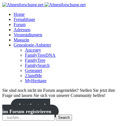
Home
Fernabfrage
Forum
Adressen
Veranstaltungen
Magazin
Genealogie-Anbieter
Ancestry
FamilyTreeDNA
FamilyTree
FamilySearch
Geneanet
23andMe
MyHeritage
Sie sind noch nicht im Forum angemeldet? Stellen Sie jetzt ihre
Frage und lassen Sie sich von unserer Community helfen!
Jetzt kostenlos
im Forum registrieren
Search