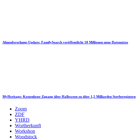
Ahnenforschung-Update: FamilySearch veröffentlicht 18 Millionen neue Datensätze
MyHeritage: Kostenloser Zugang über Halloween zu über 1,5 Milliarden Sterberegistern
Zoom
ZDF
YHRD
Wortherkunft
Workshop
Woodstock