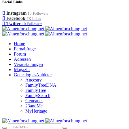
Social Links
Instagram
10
Followers
Facebook
2K
Likes
Twitter
10
Followers
Home
Fernabfrage
Forum
Adressen
Veranstaltungen
Magazin
Genealogie-Anbieter
Ancestry
FamilyTreeDNA
FamilyTree
FamilySearch
Geneanet
23andMe
MyHeritage