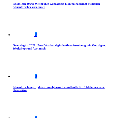
RootsTech 2026: Weltgrößte Genealogie-Konferenz bringt Millionen
Ahnenforscher zusammen
2
Genealogica 2026: Zwei Wochen digitale Ahnenforschung mit Vorträgen,
Workshops und Austausch
3
Ahnenforschung-Update: FamilySearch veröffentlicht 18 Millionen neue
Datensätze
4