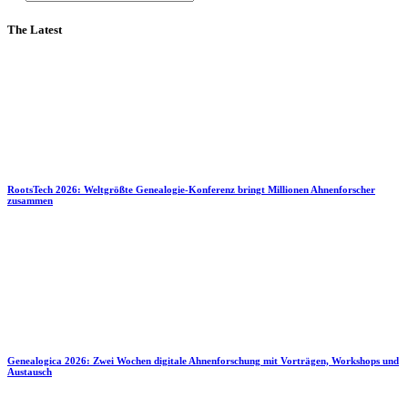
The Latest
RootsTech 2026: Weltgrößte Genealogie-Konferenz bringt Millionen Ahnenforscher
zusammen
Genealogica 2026: Zwei Wochen digitale Ahnenforschung mit Vorträgen, Workshops und
Austausch