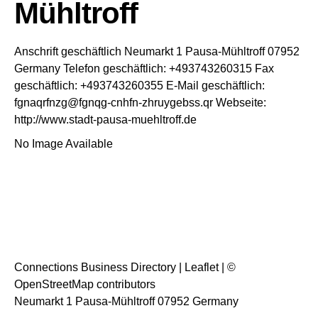
Mühltroff
Anschrift geschäftlich
Neumarkt 1
Pausa-Mühltroff
07952
Germany
Telefon geschäftlich
:
+493743260315
Fax
geschäftlich
:
+493743260355
E-Mail geschäftlich
:
fgnaqrfnzg@fgnqg-cnhfn-zhruygebss.qr
Webseite
:
http://www.stadt-pausa-muehltroff.de
No Image Available
Connections Business Directory
|
Leaflet
| ©
OpenStreetMap
contributors
Neumarkt 1 Pausa-Mühltroff 07952 Germany