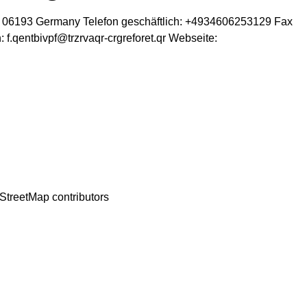
06193
Germany
Telefon geschäftlich
:
+4934606253129
Fax
h
:
f.qentbivpf@trzrvaqr-crgreforet.qr
Webseite
:
StreetMap
contributors