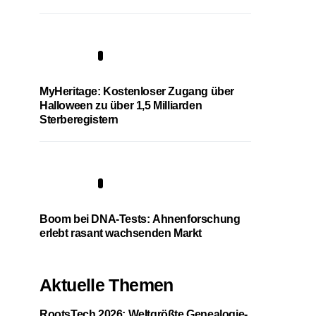
4
MyHeritage: Kostenloser Zugang über
Halloween zu über 1,5 Milliarden
Sterberegistern
5
Boom bei DNA-Tests: Ahnenforschung
erlebt rasant wachsenden Markt
Aktuelle Themen
RootsTech 2026: Weltgrößte Genealogie-