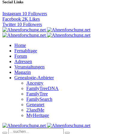
Social Links
Instagram
10
Followers
Facebook
2K
Likes
Twitter
10
Followers
Home
Fernabfrage
Forum
Adressen
Veranstaltungen
Magazin
Genealogie-Anbieter
Ancestry
FamilyTreeDNA
FamilyTree
FamilySearch
Geneanet
23andMe
MyHeritage