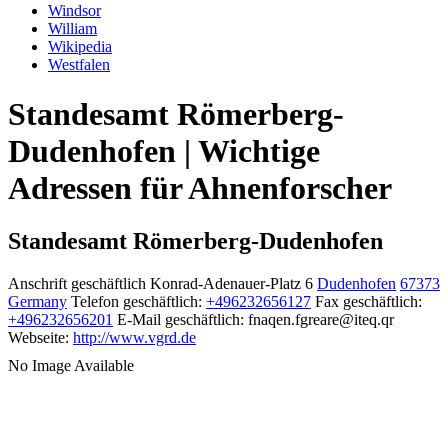
Windsor
William
Wikipedia
Westfalen
Standesamt Römerberg-
Dudenhofen | Wichtige
Adressen für Ahnenforscher
Standesamt Römerberg-Dudenhofen
Anschrift geschäftlich
Konrad-Adenauer-Platz 6
Dudenhofen
67373
Germany
Telefon geschäftlich
:
+496232656127
Fax geschäftlich
:
+496232656201
E-Mail geschäftlich
:
fnaqen.fgreare@iteq.qr
Webseite
:
http://www.vgrd.de
No Image Available