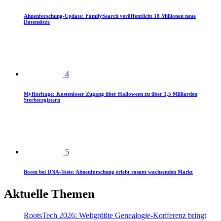
Ahnenforschung-Update: FamilySearch veröffentlicht 18 Millionen neue
Datensätze
4
MyHeritage: Kostenloser Zugang über Halloween zu über 1,5 Milliarden
Sterberegistern
5
Boom bei DNA-Tests: Ahnenforschung erlebt rasant wachsenden Markt
Aktuelle Themen
RootsTech 2026: Weltgrößte Genealogie-Konferenz bringt