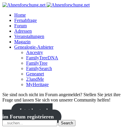
Home
Fernabfrage
Forum
Adressen
Veranstaltungen
Magazin
Genealogie-Anbieter
Ancestry
FamilyTreeDNA
FamilyTree
FamilySearch
Geneanet
23andMe
MyHeritage
Sie sind noch nicht im Forum angemeldet? Stellen Sie jetzt ihre
Frage und lassen Sie sich von unserer Community helfen!
Jetzt kostenlos
im Forum registrieren
Search