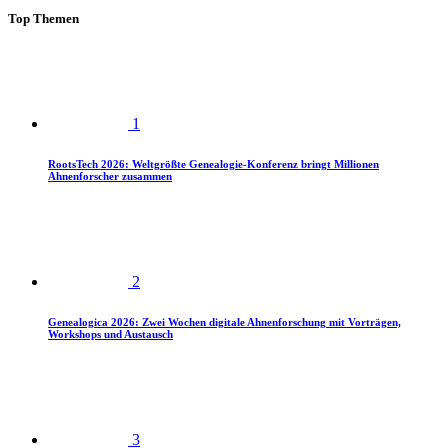
Top Themen
1
RootsTech 2026: Weltgrößte Genealogie-Konferenz bringt Millionen
Ahnenforscher zusammen
2
Genealogica 2026: Zwei Wochen digitale Ahnenforschung mit Vorträgen,
Workshops und Austausch
3