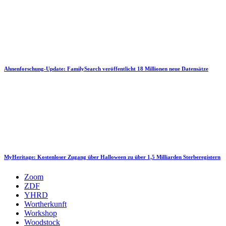
Ahnenforschung-Update: FamilySearch veröffentlicht 18 Millionen neue Datensätze
MyHeritage: Kostenloser Zugang über Halloween zu über 1,5 Milliarden Sterberegistern
Zoom
ZDF
YHRD
Wortherkunft
Workshop
Woodstock