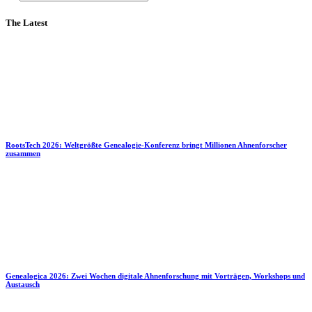
The Latest
RootsTech 2026: Weltgrößte Genealogie-Konferenz bringt Millionen Ahnenforscher
zusammen
Genealogica 2026: Zwei Wochen digitale Ahnenforschung mit Vorträgen, Workshops und
Austausch