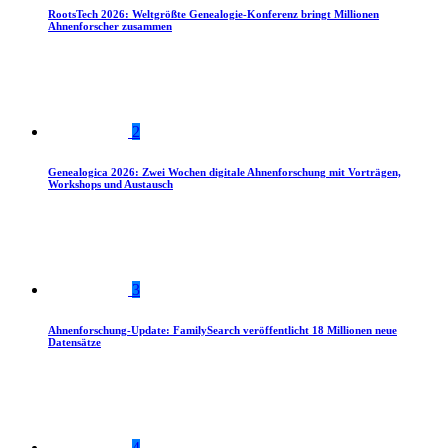
RootsTech 2026: Weltgrößte Genealogie-Konferenz bringt Millionen
Ahnenforscher zusammen
2
Genealogica 2026: Zwei Wochen digitale Ahnenforschung mit Vorträgen,
Workshops und Austausch
3
Ahnenforschung-Update: FamilySearch veröffentlicht 18 Millionen neue
Datensätze
4