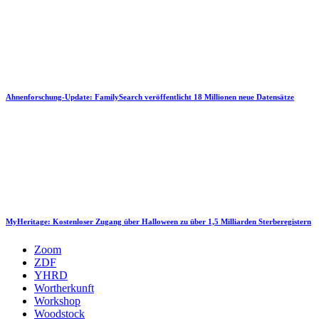
Ahnenforschung-Update: FamilySearch veröffentlicht 18 Millionen neue Datensätze
MyHeritage: Kostenloser Zugang über Halloween zu über 1,5 Milliarden Sterberegistern
Zoom
ZDF
YHRD
Wortherkunft
Workshop
Woodstock