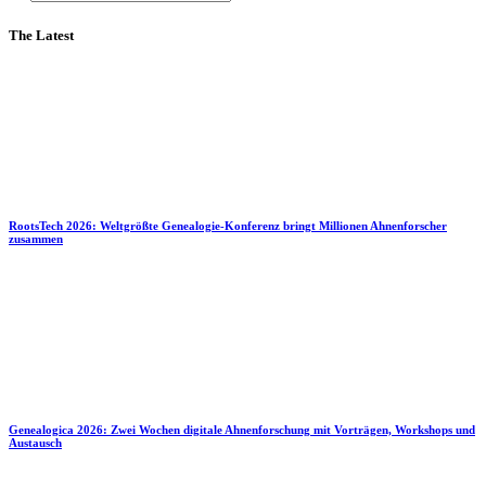
The Latest
RootsTech 2026: Weltgrößte Genealogie-Konferenz bringt Millionen Ahnenforscher
zusammen
Genealogica 2026: Zwei Wochen digitale Ahnenforschung mit Vorträgen, Workshops und
Austausch