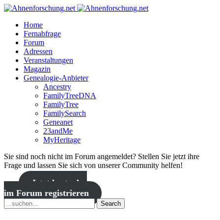
Home
Fernabfrage
Forum
Adressen
Veranstaltungen
Magazin
Genealogie-Anbieter
Ancestry
FamilyTreeDNA
FamilyTree
FamilySearch
Geneanet
23andMe
MyHeritage
Sie sind noch nicht im Forum angemeldet? Stellen Sie jetzt ihre
Frage und lassen Sie sich von unserer Community helfen!
Jetzt kostenlos
im Forum registrieren
Search