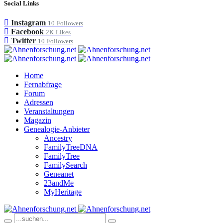
Social Links
Instagram
10
Followers
Facebook
2K
Likes
Twitter
10
Followers
Home
Fernabfrage
Forum
Adressen
Veranstaltungen
Magazin
Genealogie-Anbieter
Ancestry
FamilyTreeDNA
FamilyTree
FamilySearch
Geneanet
23andMe
MyHeritage