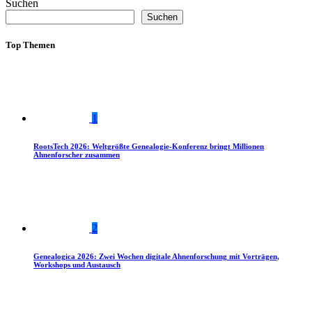
Suchen
Suchen
Top Themen
1
RootsTech 2026: Weltgrößte Genealogie-Konferenz bringt Millionen
Ahnenforscher zusammen
2
Genealogica 2026: Zwei Wochen digitale Ahnenforschung mit Vorträgen,
Workshops und Austausch