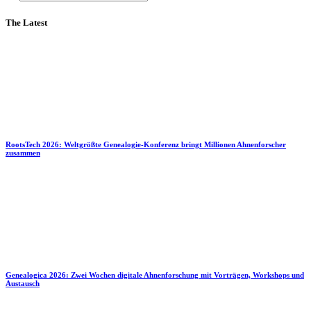
The Latest
RootsTech 2026: Weltgrößte Genealogie-Konferenz bringt Millionen Ahnenforscher
zusammen
Genealogica 2026: Zwei Wochen digitale Ahnenforschung mit Vorträgen, Workshops und
Austausch