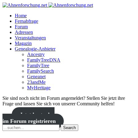
Home
Fernabfrage
Forum
Adressen
Veranstaltungen
Magazin
Genealogie-Anbieter
Ancestry
FamilyTreeDNA
FamilyTree
FamilySearch
Geneanet
23andMe
MyHeritage
Sie sind noch nicht im Forum angemeldet? Stellen Sie jetzt ihre
Frage und lassen Sie sich von unserer Community helfen!
Jetzt kostenlos
im Forum registrieren
Search