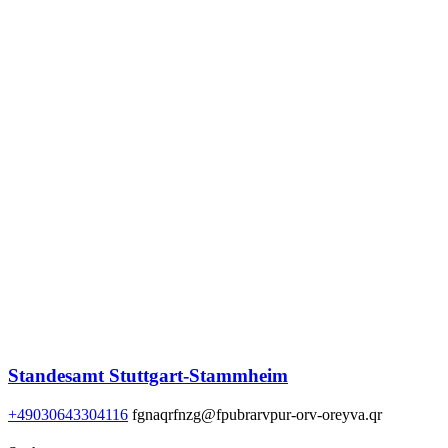
Standesamt Stuttgart-Stammheim
+49030643304116
fgnaqrfnzg@fpubrarvpur-orv-oreyva.qr