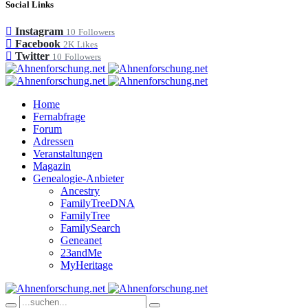
Social Links
Instagram
10
Followers
Facebook
2K
Likes
Twitter
10
Followers
Home
Fernabfrage
Forum
Adressen
Veranstaltungen
Magazin
Genealogie-Anbieter
Ancestry
FamilyTreeDNA
FamilyTree
FamilySearch
Geneanet
23andMe
MyHeritage