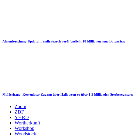
Ahnenforschung-Update: FamilySearch veröffentlicht 18 Millionen neue Datensätze
MyHeritage: Kostenloser Zugang über Halloween zu über 1,5 Milliarden Sterberegistern
Zoom
ZDF
YHRD
Wortherkunft
Workshop
Woodstock