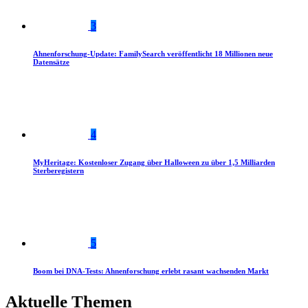
3
Ahnenforschung-Update: FamilySearch veröffentlicht 18 Millionen neue
Datensätze
4
MyHeritage: Kostenloser Zugang über Halloween zu über 1,5 Milliarden
Sterberegistern
5
Boom bei DNA-Tests: Ahnenforschung erlebt rasant wachsenden Markt
Aktuelle Themen