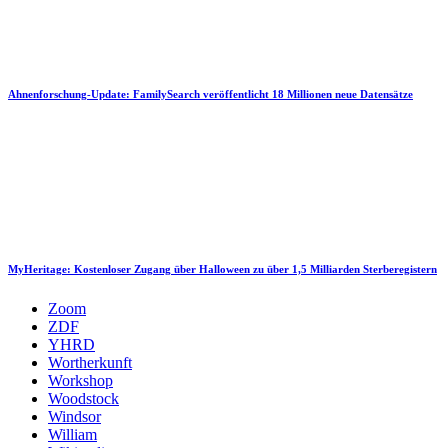
Ahnenforschung-Update: FamilySearch veröffentlicht 18 Millionen neue Datensätze
MyHeritage: Kostenloser Zugang über Halloween zu über 1,5 Milliarden Sterberegistern
Zoom
ZDF
YHRD
Wortherkunft
Workshop
Woodstock
Windsor
William