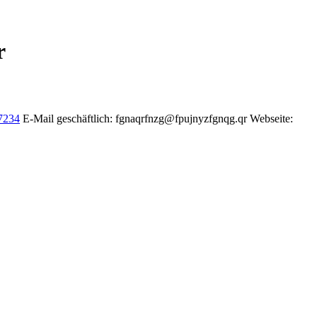
r
7234
E-Mail geschäftlich
:
fgnaqrfnzg@fpujnyzfgnqg.qr
Webseite
: