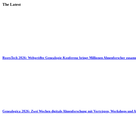
The Latest
RootsTech 2026: Weltgrößte Genealogie-Konferenz bringt Millionen Ahnenforscher zusa
Genealogica 2026: Zwei Wochen digitale Ahnenforschung mit Vorträgen, Workshops und A