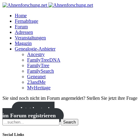
Home
Fernabfrage
Forum
Adressen
Veranstaltungen
Magazin
Genealogie-Anbieter
Ancestry
FamilyTreeDNA
FamilyTree
FamilySearch
Geneanet
23andMe
MyHeritage
Sie sind noch nicht im Forum angemeldet? Stellen Sie jetzt ihre Frag
Jetzt kostenlos
im Forum registrieren
Search
Social Links