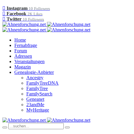
Instagram
10
Followers
Facebook
2K
Likes
Twitter
10
Followers
Home
Fernabfrage
Forum
Adressen
Veranstaltungen
Magazin
Genealogie-Anbieter
Ancestry
FamilyTreeDNA
FamilyTree
FamilySearch
Geneanet
23andMe
MyHeritage