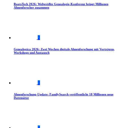
RootsTech 2026: Weltgrößte Genealogie-Konferenz bringt Millionen
Ahnenforscher zusammen
2
Genealogica 2026: Zwei Wochen digitale Ahnenforschung mit Vorträgen,
Workshops und Austausch
3
Ahnenforschung-Update: FamilySearch veröffentlicht 18 Millionen neue
Datensätze
4