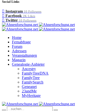
Social Links
Instagram
10
Followers
Facebook
2K
Likes
Twitter
10
Followers
Home
Fernabfrage
Forum
Adressen
Veranstaltungen
Magazin
Genealogie-Anbieter
Ancestry
FamilyTreeDNA
FamilyTree
FamilySearch
Geneanet
23andMe
MyHeritage