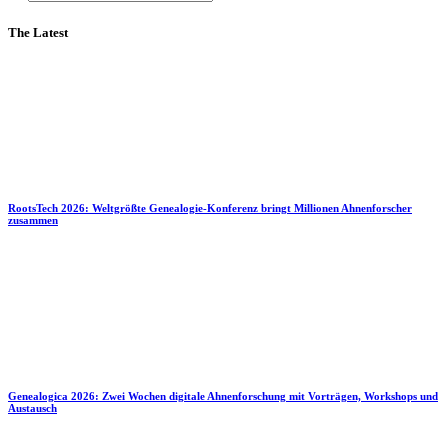
The Latest
RootsTech 2026: Weltgrößte Genealogie-Konferenz bringt Millionen Ahnenforscher
zusammen
Genealogica 2026: Zwei Wochen digitale Ahnenforschung mit Vorträgen, Workshops und
Austausch