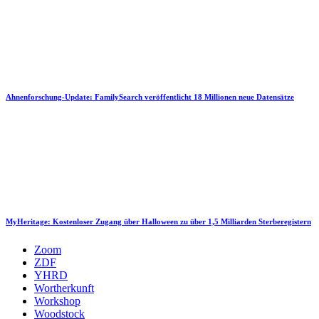
Ahnenforschung-Update: FamilySearch veröffentlicht 18 Millionen neue Datensätze
MyHeritage: Kostenloser Zugang über Halloween zu über 1,5 Milliarden Sterberegistern
Zoom
ZDF
YHRD
Wortherkunft
Workshop
Woodstock