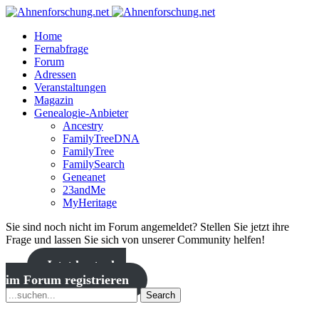
Home
Fernabfrage
Forum
Adressen
Veranstaltungen
Magazin
Genealogie-Anbieter
Ancestry
FamilyTreeDNA
FamilyTree
FamilySearch
Geneanet
23andMe
MyHeritage
Sie sind noch nicht im Forum angemeldet? Stellen Sie jetzt ihre
Frage und lassen Sie sich von unserer Community helfen!
Jetzt kostenlos
im Forum registrieren
Search