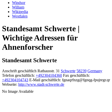
Windsor
William
Wikipedia
Westfalen
Standesamt Schwerte |
Wichtige Adressen für
Ahnenforscher
Standesamt Schwerte
Anschrift geschäftlich
Rathausstr. 31
Schwerte
58239
Germany
Telefon geschäftlich
:
+492304104360
Fax geschäftlich
:
+492304104743
E-Mail geschäftlich
:
fgnaqrfnzg@fgnqg-fpujregr.qr
Webseite
:
http://www.stadt-schwerte.de
No Image Available