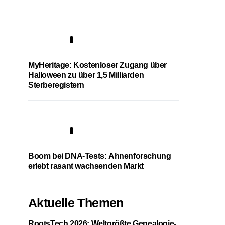
4
MyHeritage: Kostenloser Zugang über
Halloween zu über 1,5 Milliarden
Sterberegistern
5
Boom bei DNA-Tests: Ahnenforschung
erlebt rasant wachsenden Markt
Aktuelle Themen
RootsTech 2026: Weltgrößte Genealogie-