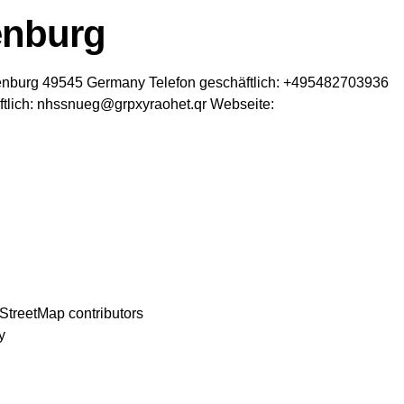
enburg
enburg
49545
Germany
Telefon geschäftlich
:
+495482703936
tlich
:
nhssnueg@grpxyraohet.qr
Webseite
:
StreetMap
contributors
y