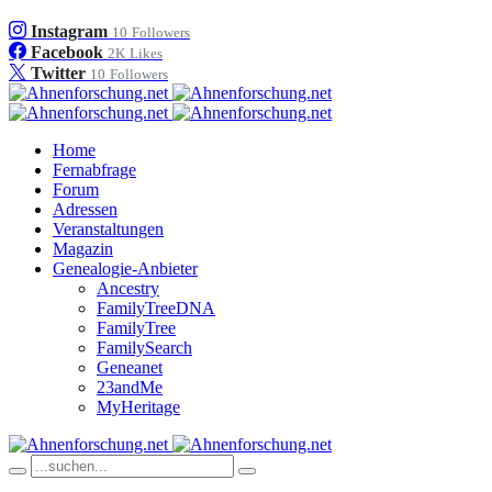
Instagram
10
Followers
Facebook
2K
Likes
Twitter
10
Followers
Home
Fernabfrage
Forum
Adressen
Veranstaltungen
Magazin
Genealogie-Anbieter
Ancestry
FamilyTreeDNA
FamilyTree
FamilySearch
Geneanet
23andMe
MyHeritage