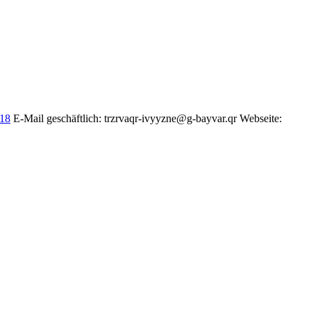
18
E-Mail geschäftlich
:
trzrvaqr-ivyyzne@g-bayvar.qr
Webseite
: