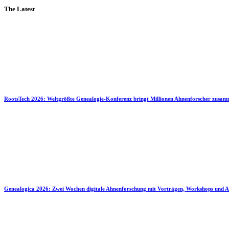
The Latest
RootsTech 2026: Weltgrößte Genealogie-Konferenz bringt Millionen Ahnenforscher zusa
Genealogica 2026: Zwei Wochen digitale Ahnenforschung mit Vorträgen, Workshops und A