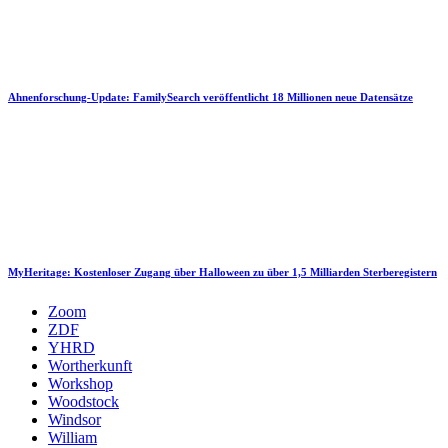
Ahnenforschung-Update: FamilySearch veröffentlicht 18 Millionen neue Datensätze
MyHeritage: Kostenloser Zugang über Halloween zu über 1,5 Milliarden Sterberegistern
Zoom
ZDF
YHRD
Wortherkunft
Workshop
Woodstock
Windsor
William