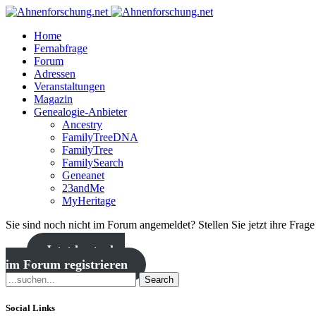
Home
Fernabfrage
Forum
Adressen
Veranstaltungen
Magazin
Genealogie-Anbieter
Ancestry
FamilyTreeDNA
FamilyTree
FamilySearch
Geneanet
23andMe
MyHeritage
Sie sind noch nicht im Forum angemeldet? Stellen Sie jetzt ihre Frag
Jetzt kostenlos
im Forum registrieren
Search
Social Links