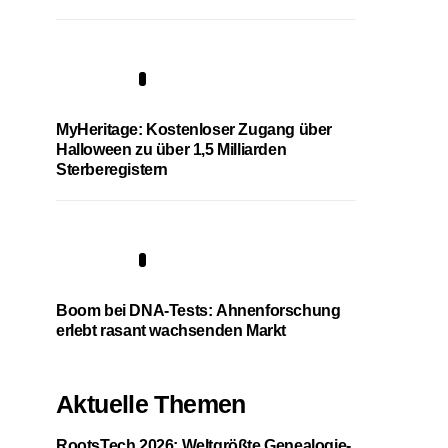
4
MyHeritage: Kostenloser Zugang über
Halloween zu über 1,5 Milliarden
Sterberegistern
5
Boom bei DNA-Tests: Ahnenforschung
erlebt rasant wachsenden Markt
Aktuelle Themen
RootsTech 2026: Weltgrößte Genealogie-