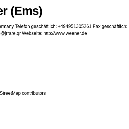
r (Ems)
ermany
Telefon geschäftlich
:
+494951305261
Fax geschäftlich
:
@jrrare.qr
Webseite
:
http://www.weener.de
StreetMap
contributors