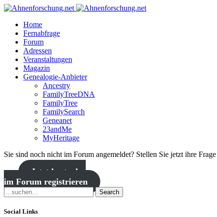
Home
Fernabfrage
Forum
Adressen
Veranstaltungen
Magazin
Genealogie-Anbieter
Ancestry
FamilyTreeDNA
FamilyTree
FamilySearch
Geneanet
23andMe
MyHeritage
Sie sind noch nicht im Forum angemeldet? Stellen Sie jetzt ihre Frag
Jetzt kostenlos
im Forum registrieren
Search
Social Links