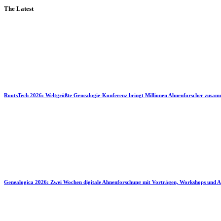
The Latest
RootsTech 2026: Weltgrößte Genealogie-Konferenz bringt Millionen Ahnenforscher zusa
Genealogica 2026: Zwei Wochen digitale Ahnenforschung mit Vorträgen, Workshops und A