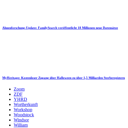
Ahnenforschung-Update: FamilySearch veröffentlicht 18 Millionen neue Datensätze
MyHeritage: Kostenloser Zugang über Halloween zu über 1,5 Milliarden Sterberegistern
Zoom
ZDF
YHRD
Wortherkunft
Workshop
Woodstock
Windsor
William