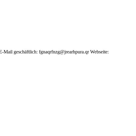
E-Mail geschäftlich
:
fgnaqrfnzg@jrearhpura.qr
Webseite
: