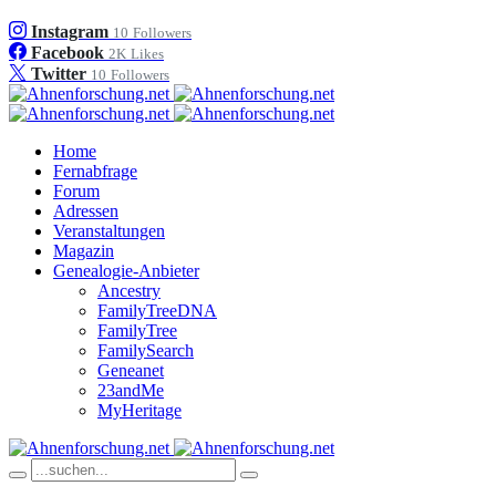
Instagram
10
Followers
Facebook
2K
Likes
Twitter
10
Followers
Home
Fernabfrage
Forum
Adressen
Veranstaltungen
Magazin
Genealogie-Anbieter
Ancestry
FamilyTreeDNA
FamilyTree
FamilySearch
Geneanet
23andMe
MyHeritage