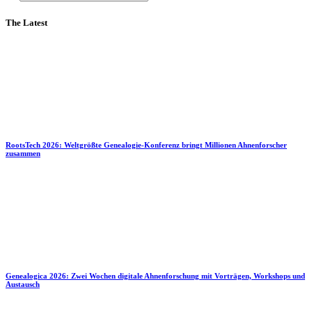
The Latest
RootsTech 2026: Weltgrößte Genealogie-Konferenz bringt Millionen Ahnenforscher
zusammen
Genealogica 2026: Zwei Wochen digitale Ahnenforschung mit Vorträgen, Workshops und
Austausch