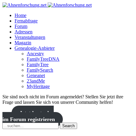
Home
Fernabfrage
Forum
Adressen
Veranstaltungen
Magazin
Genealogie-Anbieter
Ancestry
FamilyTreeDNA
FamilyTree
FamilySearch
Geneanet
23andMe
MyHeritage
Sie sind noch nicht im Forum angemeldet? Stellen Sie jetzt ihre
Frage und lassen Sie sich von unserer Community helfen!
Jetzt kostenlos
im Forum registrieren
Search