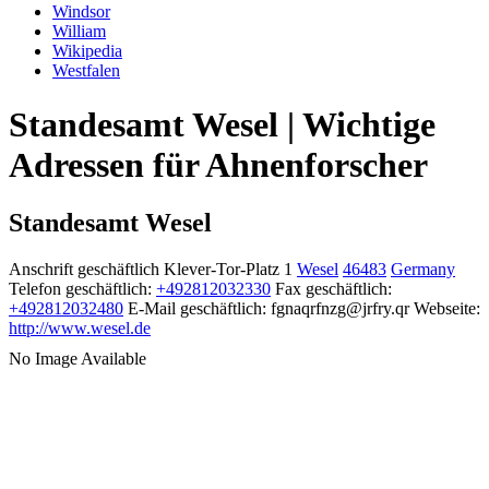
Windsor
William
Wikipedia
Westfalen
Standesamt Wesel | Wichtige
Adressen für Ahnenforscher
Standesamt Wesel
Anschrift geschäftlich
Klever-Tor-Platz 1
Wesel
46483
Germany
Telefon geschäftlich
:
+492812032330
Fax geschäftlich
:
+492812032480
E-Mail geschäftlich
:
fgnaqrfnzg@jrfry.qr
Webseite
:
http://www.wesel.de
No Image Available