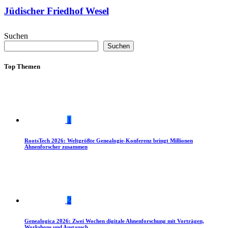
Jüdischer Friedhof Wesel
Suchen
Suchen
Top Themen
1
RootsTech 2026: Weltgrößte Genealogie-Konferenz bringt Millionen
Ahnenforscher zusammen
2
Genealogica 2026: Zwei Wochen digitale Ahnenforschung mit Vorträgen,
Workshops und Austausch