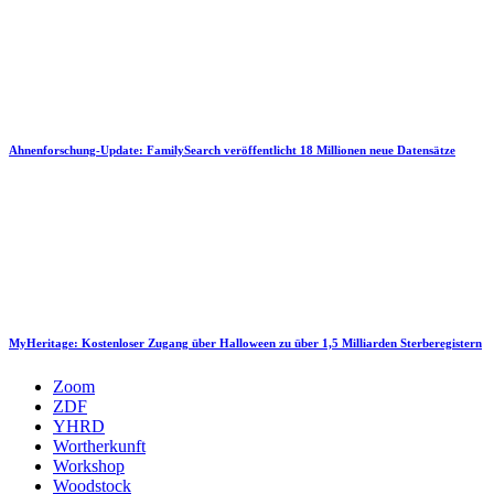
Ahnenforschung-Update: FamilySearch veröffentlicht 18 Millionen neue Datensätze
MyHeritage: Kostenloser Zugang über Halloween zu über 1,5 Milliarden Sterberegistern
Zoom
ZDF
YHRD
Wortherkunft
Workshop
Woodstock