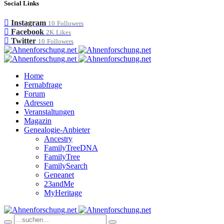
Social Links
Instagram
10
Followers
Facebook
2K
Likes
Twitter
10
Followers
Home
Fernabfrage
Forum
Adressen
Veranstaltungen
Magazin
Genealogie-Anbieter
Ancestry
FamilyTreeDNA
FamilyTree
FamilySearch
Geneanet
23andMe
MyHeritage