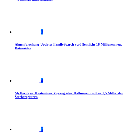
3
Ahnenforschung-Update: FamilySearch veröffentlicht 18 Millionen neue
Datensätze
4
MyHeritage: Kostenloser Zugang über Halloween zu über 1,5 Milliarden
Sterberegistern
5