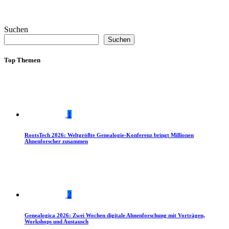
Suchen
Suchen
Top Themen
1
RootsTech 2026: Weltgrößte Genealogie-Konferenz bringt Millionen
Ahnenforscher zusammen
2
Genealogica 2026: Zwei Wochen digitale Ahnenforschung mit Vorträgen,
Workshops und Austausch