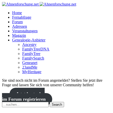
Home
Fernabfrage
Forum
Adressen
Veranstaltungen
Magazin
Genealogie-Anbieter
Ancestry
FamilyTreeDNA
FamilyTree
FamilySearch
Geneanet
23andMe
MyHeritage
Sie sind noch nicht im Forum angemeldet? Stellen Sie jetzt ihre
Frage und lassen Sie sich von unserer Community helfen!
Jetzt kostenlos
im Forum registrieren
Search