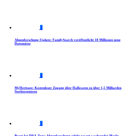
3
Ahnenforschung-Update: FamilySearch veröffentlicht 18 Millionen neue
Datensätze
4
MyHeritage: Kostenloser Zugang über Halloween zu über 1,5 Milliarden
Sterberegistern
5
Boom bei DNA-Tests: Ahnenforschung erlebt rasant wachsenden Markt