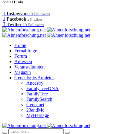
Social Links
Instagram
10
Followers
Facebook
2K
Likes
Twitter
10
Followers
Home
Fernabfrage
Forum
Adressen
Veranstaltungen
Magazin
Genealogie-Anbieter
Ancestry
FamilyTreeDNA
FamilyTree
FamilySearch
Geneanet
23andMe
MyHeritage