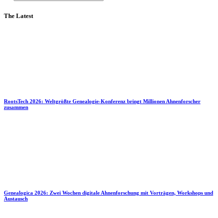
The Latest
RootsTech 2026: Weltgrößte Genealogie-Konferenz bringt Millionen Ahnenforscher
zusammen
Genealogica 2026: Zwei Wochen digitale Ahnenforschung mit Vorträgen, Workshops und
Austausch