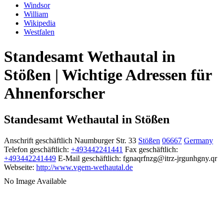
Windsor
William
Wikipedia
Westfalen
Standesamt Wethautal in
Stößen | Wichtige Adressen für
Ahnenforscher
Standesamt Wethautal in Stößen
Anschrift geschäftlich
Naumburger Str. 33
Stößen
06667
Germany
Telefon geschäftlich
:
+493442241441
Fax geschäftlich
:
+493442241449
E-Mail geschäftlich
:
fgnaqrfnzg@itrz-jrgunhgny.qr
Webseite
:
http://www.vgem-wethautal.de
No Image Available