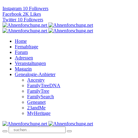
Instagram
10
Followers
Facebook
2K
Likes
Twitter
10
Followers
Home
Fernabfrage
Forum
Adressen
Veranstaltungen
Magazin
Genealogie-Anbieter
Ancestry
FamilyTreeDNA
FamilyTree
FamilySearch
Geneanet
23andMe
MyHeritage