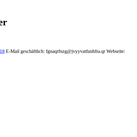
er
18
E-Mail geschäftlich
:
fgnaqrfnzg@jvyyvatfunhfra.qr
Webseite
: