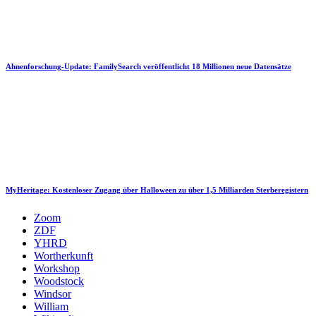
Ahnenforschung-Update: FamilySearch veröffentlicht 18 Millionen neue Datensätze
MyHeritage: Kostenloser Zugang über Halloween zu über 1,5 Milliarden Sterberegistern
Zoom
ZDF
YHRD
Wortherkunft
Workshop
Woodstock
Windsor
William