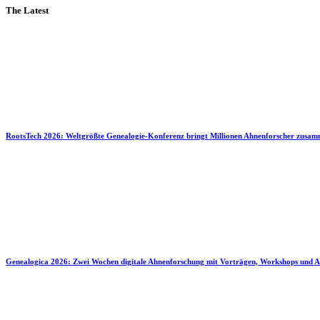
The Latest
RootsTech 2026: Weltgrößte Genealogie-Konferenz bringt Millionen Ahnenforscher zusa
Genealogica 2026: Zwei Wochen digitale Ahnenforschung mit Vorträgen, Workshops und A