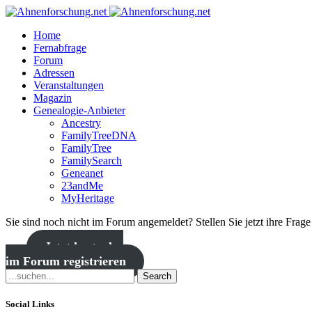
Home
Fernabfrage
Forum
Adressen
Veranstaltungen
Magazin
Genealogie-Anbieter
Ancestry
FamilyTreeDNA
FamilyTree
FamilySearch
Geneanet
23andMe
MyHeritage
Sie sind noch nicht im Forum angemeldet? Stellen Sie jetzt ihre Frag
Jetzt kostenlos
im Forum registrieren
Search
Social Links