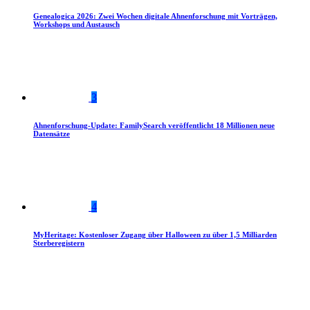
Genealogica 2026: Zwei Wochen digitale Ahnenforschung mit Vorträgen,
Workshops und Austausch
3
Ahnenforschung-Update: FamilySearch veröffentlicht 18 Millionen neue
Datensätze
4
MyHeritage: Kostenloser Zugang über Halloween zu über 1,5 Milliarden
Sterberegistern