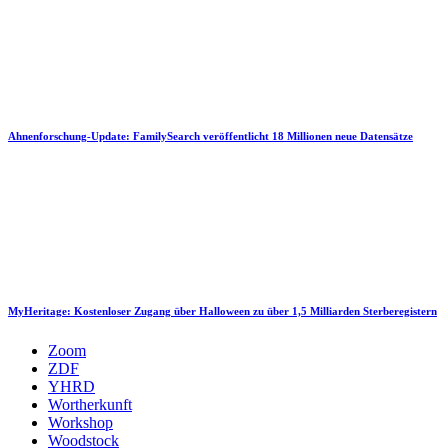
Ahnenforschung-Update: FamilySearch veröffentlicht 18 Millionen neue Datensätze
MyHeritage: Kostenloser Zugang über Halloween zu über 1,5 Milliarden Sterberegistern
Zoom
ZDF
YHRD
Wortherkunft
Workshop
Woodstock