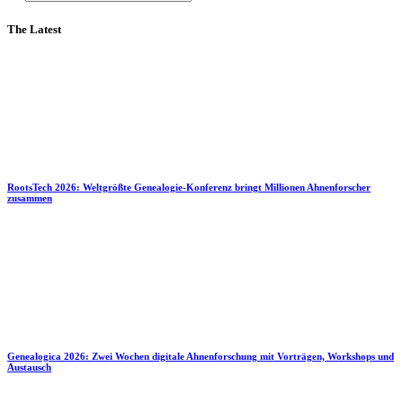
The Latest
RootsTech 2026: Weltgrößte Genealogie-Konferenz bringt Millionen Ahnenforscher
zusammen
Genealogica 2026: Zwei Wochen digitale Ahnenforschung mit Vorträgen, Workshops und
Austausch