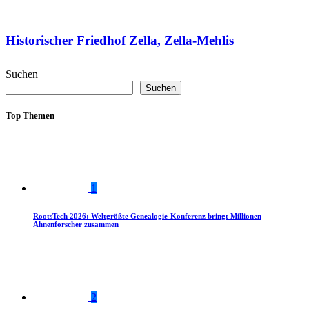
Historischer Friedhof Zella, Zella-Mehlis
Suchen
Suchen
Top Themen
1
RootsTech 2026: Weltgrößte Genealogie-Konferenz bringt Millionen
Ahnenforscher zusammen
2