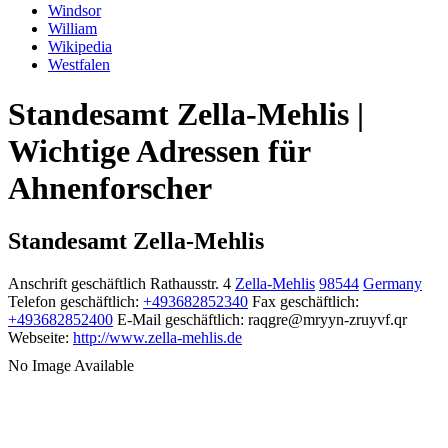
Windsor
William
Wikipedia
Westfalen
Standesamt Zella-Mehlis |
Wichtige Adressen für
Ahnenforscher
Standesamt Zella-Mehlis
Anschrift geschäftlich
Rathausstr. 4
Zella-Mehlis
98544
Germany
Telefon geschäftlich
:
+493682852340
Fax geschäftlich
:
+493682852400
E-Mail geschäftlich
:
raqgre@mryyn-zruyvf.qr
Webseite
:
http://www.zella-mehlis.de
No Image Available