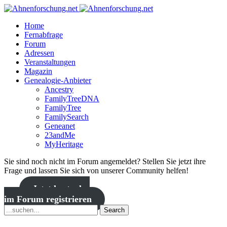
Home
Fernabfrage
Forum
Adressen
Veranstaltungen
Magazin
Genealogie-Anbieter
Ancestry
FamilyTreeDNA
FamilyTree
FamilySearch
Geneanet
23andMe
MyHeritage
Sie sind noch nicht im Forum angemeldet? Stellen Sie jetzt ihre
Frage und lassen Sie sich von unserer Community helfen!
Jetzt kostenlos
im Forum registrieren
Search