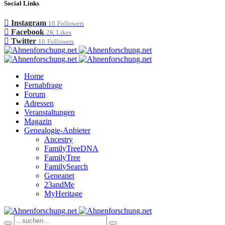
Social Links
Instagram
10
Followers
Facebook
2K
Likes
Twitter
10
Followers
Home
Fernabfrage
Forum
Adressen
Veranstaltungen
Magazin
Genealogie-Anbieter
Ancestry
FamilyTreeDNA
FamilyTree
FamilySearch
Geneanet
23andMe
MyHeritage