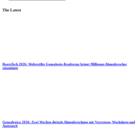
The Latest
RootsTech 2026: Weltgrößte Genealogie-Konferenz bringt Millionen Ahnenforscher
zusammen
Genealogica 2026: Zwei Wochen digitale Ahnenforschung mit Vorträgen, Workshops und
Austausch