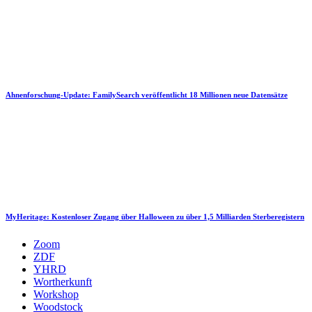
Ahnenforschung-Update: FamilySearch veröffentlicht 18 Millionen neue Datensätze
MyHeritage: Kostenloser Zugang über Halloween zu über 1,5 Milliarden Sterberegistern
Zoom
ZDF
YHRD
Wortherkunft
Workshop
Woodstock