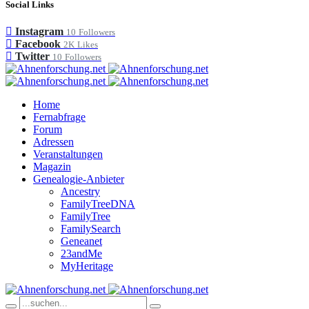
Social Links
Instagram
10
Followers
Facebook
2K
Likes
Twitter
10
Followers
Home
Fernabfrage
Forum
Adressen
Veranstaltungen
Magazin
Genealogie-Anbieter
Ancestry
FamilyTreeDNA
FamilyTree
FamilySearch
Geneanet
23andMe
MyHeritage