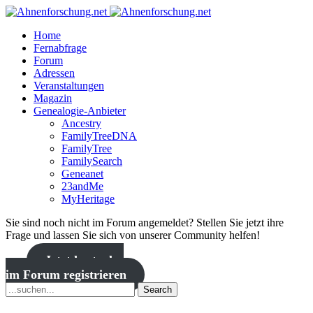
Home
Fernabfrage
Forum
Adressen
Veranstaltungen
Magazin
Genealogie-Anbieter
Ancestry
FamilyTreeDNA
FamilyTree
FamilySearch
Geneanet
23andMe
MyHeritage
Sie sind noch nicht im Forum angemeldet? Stellen Sie jetzt ihre
Frage und lassen Sie sich von unserer Community helfen!
Jetzt kostenlos
im Forum registrieren
Search