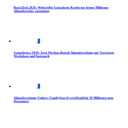
RootsTech 2026: Weltgrößte Genealogie-Konferenz bringt Millionen
Ahnenforscher zusammen
2
Genealogica 2026: Zwei Wochen digitale Ahnenforschung mit Vorträgen,
Workshops und Austausch
3
Ahnenforschung-Update: FamilySearch veröffentlicht 18 Millionen neue
Datensätze