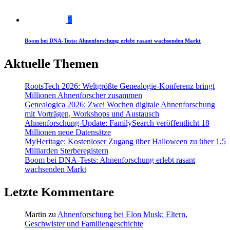
5
Boom bei DNA-Tests: Ahnenforschung erlebt rasant wachsenden Markt
Aktuelle Themen
RootsTech 2026: Weltgrößte Genealogie-Konferenz bringt
Millionen Ahnenforscher zusammen
Genealogica 2026: Zwei Wochen digitale Ahnenforschung
mit Vorträgen, Workshops und Austausch
Ahnenforschung-Update: FamilySearch veröffentlicht 18
Millionen neue Datensätze
MyHeritage: Kostenloser Zugang über Halloween zu über 1,5
Milliarden Sterberegistern
Boom bei DNA-Tests: Ahnenforschung erlebt rasant
wachsenden Markt
Letzte Kommentare
Martin
zu
Ahnenforschung bei Elon Musk: Eltern,
Geschwister und Familiengeschichte