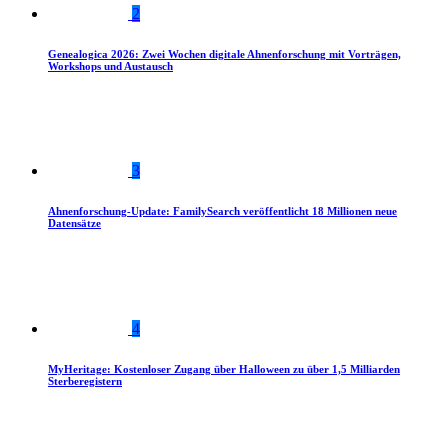
2
Genealogica 2026: Zwei Wochen digitale Ahnenforschung mit Vorträgen,
Workshops und Austausch
3
Ahnenforschung-Update: FamilySearch veröffentlicht 18 Millionen neue
Datensätze
4
MyHeritage: Kostenloser Zugang über Halloween zu über 1,5 Milliarden
Sterberegistern