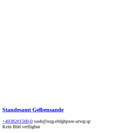
Standesamt Gelbensande
+4938201500-0
vasb@nzg-ebfgbpxre-urvqr.qr
Kein Bild verfügbar