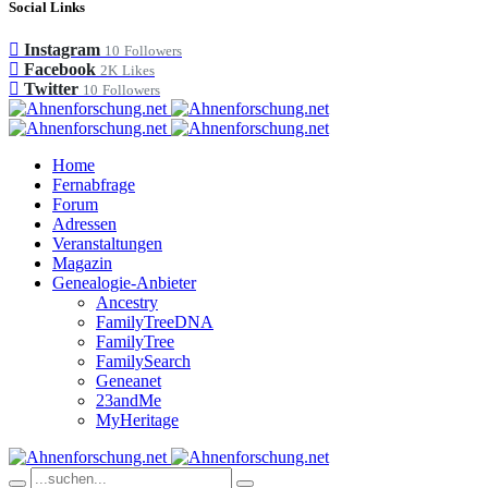
Social Links
Instagram
10
Followers
Facebook
2K
Likes
Twitter
10
Followers
Home
Fernabfrage
Forum
Adressen
Veranstaltungen
Magazin
Genealogie-Anbieter
Ancestry
FamilyTreeDNA
FamilyTree
FamilySearch
Geneanet
23andMe
MyHeritage