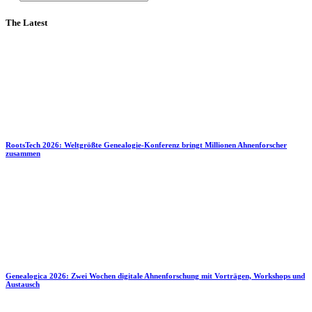
The Latest
RootsTech 2026: Weltgrößte Genealogie-Konferenz bringt Millionen Ahnenforscher
zusammen
Genealogica 2026: Zwei Wochen digitale Ahnenforschung mit Vorträgen, Workshops und
Austausch