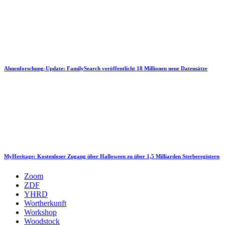
Ahnenforschung-Update: FamilySearch veröffentlicht 18 Millionen neue Datensätze
MyHeritage: Kostenloser Zugang über Halloween zu über 1,5 Milliarden Sterberegistern
Zoom
ZDF
YHRD
Wortherkunft
Workshop
Woodstock