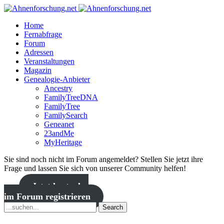
Home
Fernabfrage
Forum
Adressen
Veranstaltungen
Magazin
Genealogie-Anbieter
Ancestry
FamilyTreeDNA
FamilyTree
FamilySearch
Geneanet
23andMe
MyHeritage
Sie sind noch nicht im Forum angemeldet? Stellen Sie jetzt ihre
Frage und lassen Sie sich von unserer Community helfen!
Jetzt kostenlos
im Forum registrieren
Search