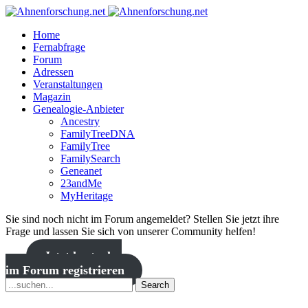
Home
Fernabfrage
Forum
Adressen
Veranstaltungen
Magazin
Genealogie-Anbieter
Ancestry
FamilyTreeDNA
FamilyTree
FamilySearch
Geneanet
23andMe
MyHeritage
Sie sind noch nicht im Forum angemeldet? Stellen Sie jetzt ihre
Frage und lassen Sie sich von unserer Community helfen!
Jetzt kostenlos
im Forum registrieren
Search