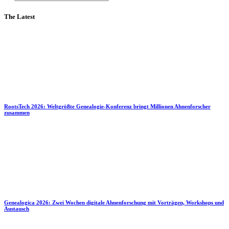
The Latest
RootsTech 2026: Weltgrößte Genealogie-Konferenz bringt Millionen Ahnenforscher
zusammen
Genealogica 2026: Zwei Wochen digitale Ahnenforschung mit Vorträgen, Workshops und
Austausch