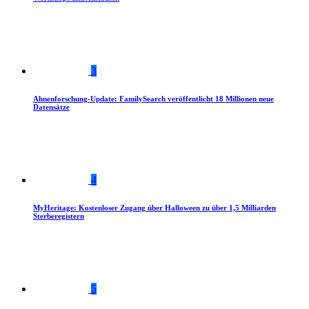
3
Ahnenforschung-Update: FamilySearch veröffentlicht 18 Millionen neue
Datensätze
4
MyHeritage: Kostenloser Zugang über Halloween zu über 1,5 Milliarden
Sterberegistern
5