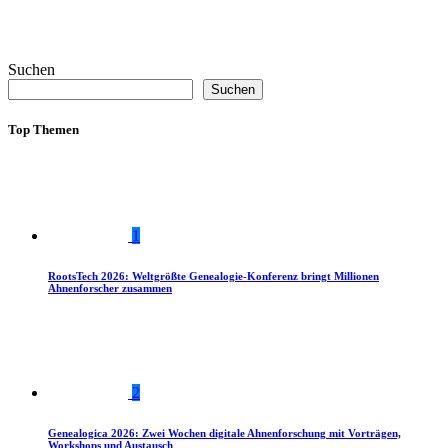
Suchen
Suchen
Top Themen
1
RootsTech 2026: Weltgrößte Genealogie-Konferenz bringt Millionen
Ahnenforscher zusammen
2
Genealogica 2026: Zwei Wochen digitale Ahnenforschung mit Vorträgen,
Workshops und Austausch