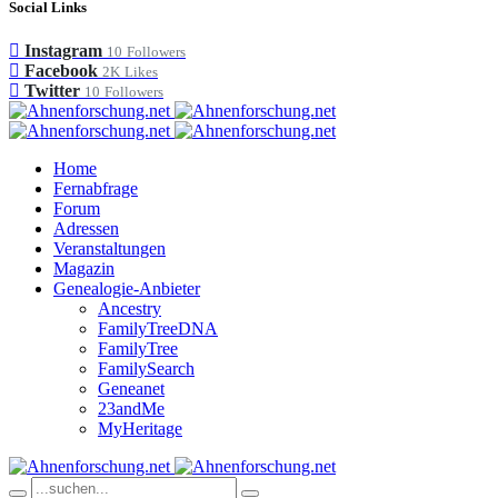
Social Links
Instagram
10
Followers
Facebook
2K
Likes
Twitter
10
Followers
Home
Fernabfrage
Forum
Adressen
Veranstaltungen
Magazin
Genealogie-Anbieter
Ancestry
FamilyTreeDNA
FamilyTree
FamilySearch
Geneanet
23andMe
MyHeritage