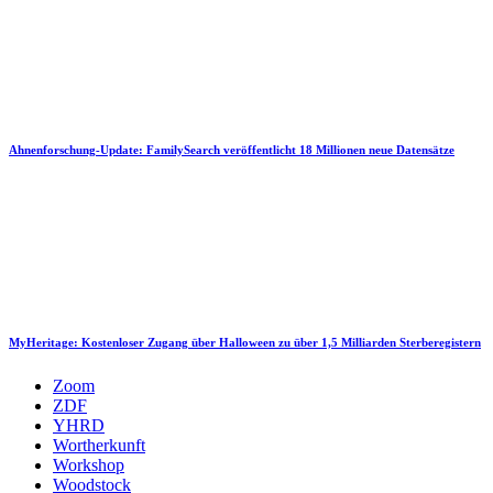
Ahnenforschung-Update: FamilySearch veröffentlicht 18 Millionen neue Datensätze
MyHeritage: Kostenloser Zugang über Halloween zu über 1,5 Milliarden Sterberegistern
Zoom
ZDF
YHRD
Wortherkunft
Workshop
Woodstock