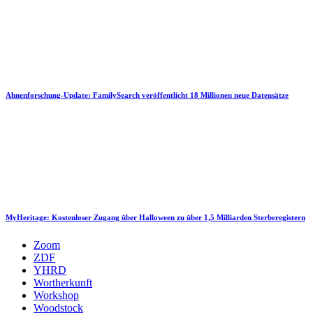
Ahnenforschung-Update: FamilySearch veröffentlicht 18 Millionen neue Datensätze
MyHeritage: Kostenloser Zugang über Halloween zu über 1,5 Milliarden Sterberegistern
Zoom
ZDF
YHRD
Wortherkunft
Workshop
Woodstock