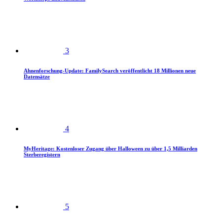
3
Ahnenforschung-Update: FamilySearch veröffentlicht 18 Millionen neue
Datensätze
4
MyHeritage: Kostenloser Zugang über Halloween zu über 1,5 Milliarden
Sterberegistern
5