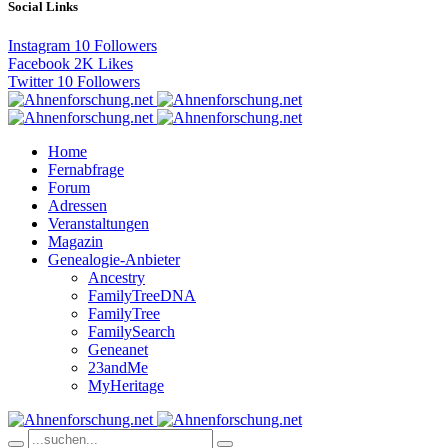
Social Links
Instagram
10
Followers
Facebook
2K
Likes
Twitter
10
Followers
Home
Fernabfrage
Forum
Adressen
Veranstaltungen
Magazin
Genealogie-Anbieter
Ancestry
FamilyTreeDNA
FamilyTree
FamilySearch
Geneanet
23andMe
MyHeritage