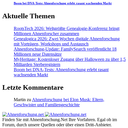
Boom bei DNA-Tests: Ahnenforschung erlebt rasant wachsenden Markt
Aktuelle Themen
RootsTech 2026: Weltgrößte Genealogie-Konferenz bringt
Millionen Ahnenforscher zusammen
Genealogica 2026: Zwei Wochen digitale Ahnenforschung
mit Vorträgen, Workshops und Austausch
Ahnenforschung-Update: FamilySearch veröffentlicht 18
Millionen neue Datensätze
MyHeritage: Kostenloser Zugang über Halloween zu über 1,5
Milliarden Sterberegistern
Boom bei DNA-Tests: Ahnenforschung erlebt rasant
wachsenden Markt
Letzte Kommentare
Martin
zu
Ahnenforschung bei Elon Musk: Eltern,
Geschwister und Familiengeschichte
Finden Sie mit Ahnenforschung.Net Ihre Vorfahren. Egal ob im
Forum, durch unsere Quellen oder über einen Dritt-Anbieter.