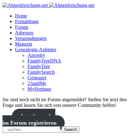
Home
Fernabfrage
Forum
Adressen
Veranstaltungen
Magazin
Genealogie-Anbieter
Ancestry
FamilyTreeDNA
FamilyTree
FamilySearch
Geneanet
23andMe
MyHeritage
Sie sind noch nicht im Forum angemeldet? Stellen Sie jetzt ihre
Frage und lassen Sie sich von unserer Community helfen!
Jetzt kostenlos
im Forum registrieren
Search