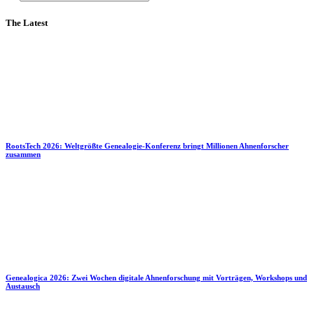
The Latest
RootsTech 2026: Weltgrößte Genealogie-Konferenz bringt Millionen Ahnenforscher
zusammen
Genealogica 2026: Zwei Wochen digitale Ahnenforschung mit Vorträgen, Workshops und
Austausch