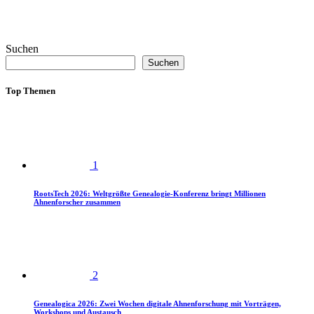
Suchen
Suchen
Top Themen
1
RootsTech 2026: Weltgrößte Genealogie-Konferenz bringt Millionen
Ahnenforscher zusammen
2
Genealogica 2026: Zwei Wochen digitale Ahnenforschung mit Vorträgen,
Workshops und Austausch