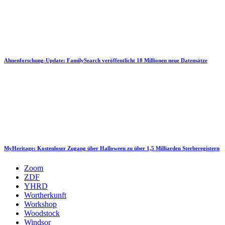
Ahnenforschung-Update: FamilySearch veröffentlicht 18 Millionen neue Datensätze
MyHeritage: Kostenloser Zugang über Halloween zu über 1,5 Milliarden Sterberegistern
Zoom
ZDF
YHRD
Wortherkunft
Workshop
Woodstock
Windsor