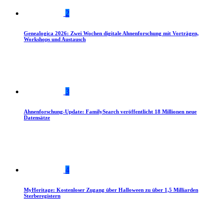
2
Genealogica 2026: Zwei Wochen digitale Ahnenforschung mit Vorträgen,
Workshops und Austausch
3
Ahnenforschung-Update: FamilySearch veröffentlicht 18 Millionen neue
Datensätze
4
MyHeritage: Kostenloser Zugang über Halloween zu über 1,5 Milliarden
Sterberegistern