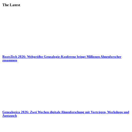
The Latest
RootsTech 2026: Weltgrößte Genealogie-Konferenz bringt Millionen Ahnenforscher
zusammen
Genealogica 2026: Zwei Wochen digitale Ahnenforschung mit Vorträgen, Workshops und
Austausch