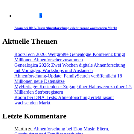
5
Boom bei DNA-Tests: Ahnenforschung erlebt rasant wachsenden Markt
Aktuelle Themen
RootsTech 2026: Weltgrößte Genealogie-Konferenz bringt
Millionen Ahnenforscher zusammen
Genealogica 2026: Zwei Wochen digitale Ahnenforschung
mit Vorträgen, Workshops und Austausch
Ahnenforschung-Update: FamilySearch veröffentlicht 18
Millionen neue Datensätze
MyHeritage: Kostenloser Zugang über Halloween zu über 1,5
Milliarden Sterberegistern
Boom bei DNA-Tests: Ahnenforschung erlebt rasant
wachsenden Markt
Letzte Kommentare
Martin
zu
Ahnenforschung bei Elon Musk: Eltern,