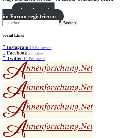
Jetzt kostenlos
im Forum registrieren
Search
Social Links
Instagram
10
Followers
Facebook
2K
Likes
Twitter
10
Followers