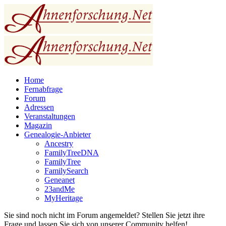
Home
Fernabfrage
Forum
Adressen
Veranstaltungen
Magazin
Genealogie-Anbieter
Ancestry
FamilyTreeDNA
FamilyTree
FamilySearch
Geneanet
23andMe
MyHeritage
Sie sind noch nicht im Forum angemeldet? Stellen Sie jetzt ihre
Frage und lassen Sie sich von unserer Community helfen!