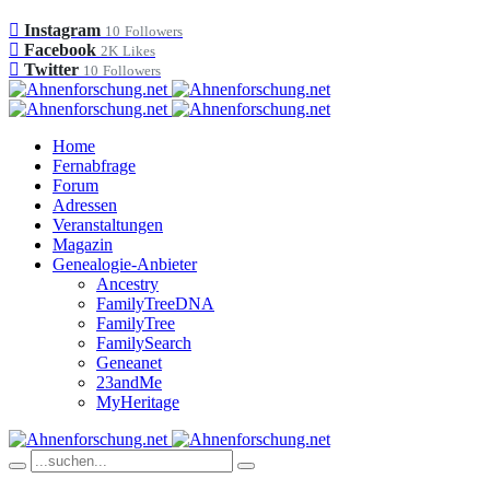
Instagram
10
Followers
Facebook
2K
Likes
Twitter
10
Followers
Home
Fernabfrage
Forum
Adressen
Veranstaltungen
Magazin
Genealogie-Anbieter
Ancestry
FamilyTreeDNA
FamilyTree
FamilySearch
Geneanet
23andMe
MyHeritage