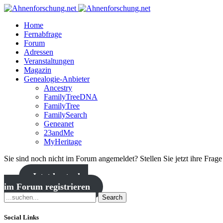
Home
Fernabfrage
Forum
Adressen
Veranstaltungen
Magazin
Genealogie-Anbieter
Ancestry
FamilyTreeDNA
FamilyTree
FamilySearch
Geneanet
23andMe
MyHeritage
Sie sind noch nicht im Forum angemeldet? Stellen Sie jetzt ihre Frag
Jetzt kostenlos
im Forum registrieren
Search
Social Links