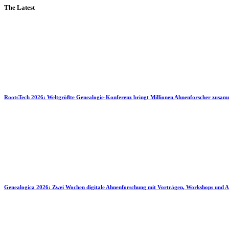
The Latest
RootsTech 2026: Weltgrößte Genealogie-Konferenz bringt Millionen Ahnenforscher zusa
Genealogica 2026: Zwei Wochen digitale Ahnenforschung mit Vorträgen, Workshops und A