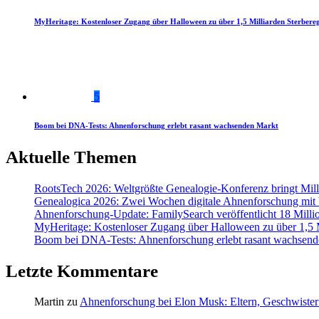
MyHeritage: Kostenloser Zugang über Halloween zu über 1,5 Milliarden Sterbereg
5
Boom bei DNA-Tests: Ahnenforschung erlebt rasant wachsenden Markt
Aktuelle Themen
RootsTech 2026: Weltgrößte Genealogie-Konferenz bringt Mi
Genealogica 2026: Zwei Wochen digitale Ahnenforschung mit
Ahnenforschung-Update: FamilySearch veröffentlicht 18 Milli
MyHeritage: Kostenloser Zugang über Halloween zu über 1,5 Mi
Boom bei DNA-Tests: Ahnenforschung erlebt rasant wachsend
Letzte Kommentare
Martin
zu
Ahnenforschung bei Elon Musk: Eltern, Geschwister