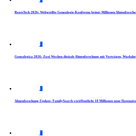
RootsTech 2026: Weltgrößte Genealogie-Konferenz bringt Millionen Ahnenforsch
2
Genealogica 2026: Zwei Wochen digitale Ahnenforschung mit Vorträgen, Worksho
3
Ahnenforschung-Update: FamilySearch veröffentlicht 18 Millionen neue Datensätz
4