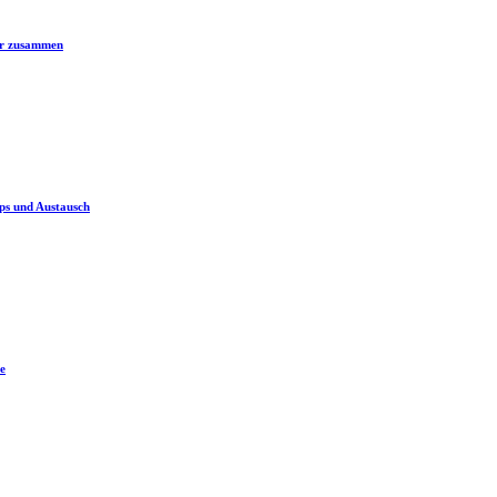
er zusammen
ps und Austausch
e