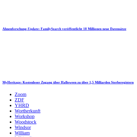
Ahnenforschung-Update: FamilySearch veröffentlicht 18 Millionen neue Datensätze
MyHeritage: Kostenloser Zugang über Halloween zu über 1,5 Milliarden Sterberegistern
Zoom
ZDF
YHRD
Wortherkunft
Workshop
Woodstock
Windsor
William